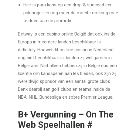
Hier is para kans op een drop & succeed een
pak hoger en nog meer de moeite omkring mee
te doen aan de promotie.
Betway is een casino online België dat ook inside
Europa in meerdere landen beschikbaar is
definitely. Hoewel dit on-line casino in Nederland
nog niet beschikbaar is, bieden zij wel games in
België aan. Niet alleen hebben zij in België dus een
licentie om kansspelen aan les bieden, ook zijn zij
wereldwijd sponsor van een aantal grote clubs.
Denk daarbij aan golf clubs en teams inside de
NBA, NHL, Bundesliga en sobre Premier League.
B+ Vergunning – On The
Web Speelhallen #