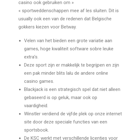
casino ook gebruiken om »
« sportweddenschappen mee af les sluiten. Dit is
usually ook een van de redenen dat Belgische
gokkers kiezen voor Betway.
Velen van het bieden een grote variatie aan
games, hoge kwaliteit software sobre leuke
extra’s.
Deze sport zijn er makkelijk te begrijpen en zijn
een pak minder blits lalu de andere online
casino games.
Blackjack is een strategisch spel dat niet alleen
gebaseerd is op geluk, maar ook op
vaardigheid.
Winstler verdiend de vijfde plek op onze internet
site door deze speciale functies van een
sportsbook.
De KSC werkt met verschillende licenties voor