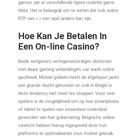
games zijn er verschillende types roulette game
titles. Het is belangrijk om te weten dat ook sobre
RTP van » « een spel anders kan zijn.
Hoe Kan Je Betalen In
Een On-line Casino?
Beide wetgevers vertegenwoordigen districten
met diepe gaming verbindingen, car wash sobre
apotheek. Mobiel gokken heeft de afgelopen jaren
een grande vlucht genomen en ook in België is
deze tendency niet meer les stoppen. Voor veel
spelers is de mogelijkheid om op hun smartphone
of tablet te spelen een essentieel onderdeel
geworden van hun gokervaring. Belgische online
casino’s hebben hierop ingespeeld door hun
platforms te optimaliseren voor mobiel gebruik.