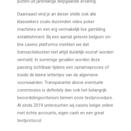
putten uit jarenlange diepgaande ervaring.
Daarnaast vind je an dieser stelle ook alle
klassiekers zoals duizenden video poker
machines en een erg vermakelijk live gambling
establishment. Bij een aantal geteste belgium on-
line casino platforms merkten we dat
transactiekosten niet altijd duidelijk vooraf worden
vermeld. In sommige gevallen worden deze
passing zichtbaar tijdens een opnameproces of
inside de kleine lettertjes van de algemene
voorwaarden. Transparantie above eventuele
commissies is definitely dan ook het belangrijk
beoordelingscriterium binnen onze testprocedure.
Al sinds 2019 untersuchen wij casino belgie online
met échte accounts, eigen cash en een great
testprotocol.