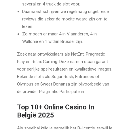
several en 4 truck de slot voor.
Daarnaast schrijven we regelmatig uitgebreide
reviews die zeker de moeite waard zijn om te
lezen.
Zo mogen er maar 4 in Vlaanderen, 4 in
Wallonië en 1 within Brussel zijn.
Zoek naar ontwikkelaars als NetEnt, Pragmatic
Play en Relax Gaming. Deze namen staan garant
voor eerlijke spelresultaten en kwalitatieve images.
Bekende slots als Sugar Rush, Entrances of
Olympus en Sweet Bonanza zijn bijvoorbeeld van
de provider Pragmatic Participate in.
Top 10+ Online Casino In
België 2025
Als speelhal krijg je namelijk het B-licentie, terwijl je