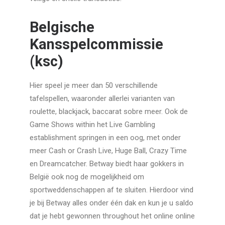
Belgische
Kansspelcommissie
(ksc)
Hier speel je meer dan 50 verschillende
tafelspellen, waaronder allerlei varianten van
roulette, blackjack, baccarat sobre meer. Ook de
Game Shows within het Live Gambling
establishment springen in een oog, met onder
meer Cash or Crash Live, Huge Ball, Crazy Time
en Dreamcatcher. Betway biedt haar gokkers in
België ook nog de mogelijkheid om
sportweddenschappen af te sluiten. Hierdoor vind
je bij Betway alles onder één dak en kun je u saldo
dat je hebt gewonnen throughout het online online