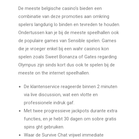
De meeste belgische casino’s bieden een
combinatie van deze promoties aan omkring
spelers langdurig lo binden en tevreden te houden.
Ondertussen kan je bij de meeste speelhallen ook
de populaire games van Sensible spelen. Games
die je vroeger enkel bij een wahr casinos kon
spelen zoals Sweet Bonanza of Gates regarding
Olympus zijn sinds kort dus ook te spelen bij de
meeste on the internet speelhallen.
De klantenservice reageerde binnen 2 minuten
via live discussion, wat een vlotte en
professionele indruk gaf.
Met twee progressieve jackpots durante extra
functies, en je hebt 30 dagen om sobre gratis
spins ght gebruiken.
Waar de Survive Chat vrijwel immediate