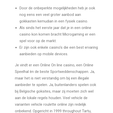
Door de onbeperkte mogelijkheden heb je ook
nog eens een veel groter aanbod aan
gokkasten kemudian in een fysiek casino.
Als sinds het eerste jaar dat je in een online
casino kon komen bracht Microgaming er een
spel voor op de markt.
Er zijn ook enkele casino’s die een best ervaring
aanbieden op mobile devices.
Je vindt er een Online On line casino, een Online
Speelhal èn de beste Sportweddenschappen. Ja,
maar het is niet verstandig om bij een illegale
aanbieder te spelen. Ja, buitenlanders spelen ook
bij Belgische goksites, maar zij moeten zich wel
aan de lokale regels houden. Veel vehicle de
varianten vehicle roulette online zijn redelijk
onbekend. Opgericht in 1999 throughout Tartu,