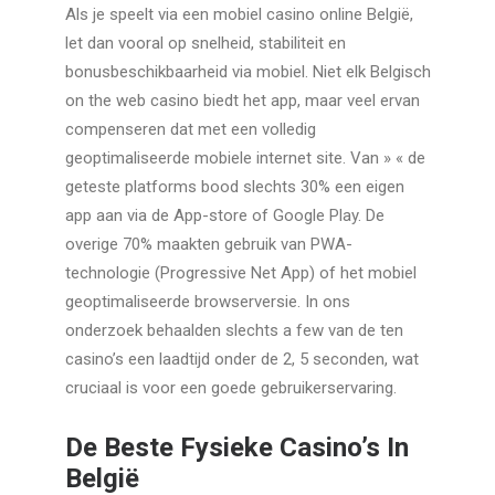
Als je speelt via een mobiel casino online België,
let dan vooral op snelheid, stabiliteit en
bonusbeschikbaarheid via mobiel. Niet elk Belgisch
on the web casino biedt het app, maar veel ervan
compenseren dat met een volledig
geoptimaliseerde mobiele internet site. Van » « de
geteste platforms bood slechts 30% een eigen
app aan via de App-store of Google Play. De
overige 70% maakten gebruik van PWA-
technologie (Progressive Net App) of het mobiel
geoptimaliseerde browserversie. In ons
onderzoek behaalden slechts a few van de ten
casino’s een laadtijd onder de 2, 5 seconden, wat
cruciaal is voor een goede gebruikerservaring.
De Beste Fysieke Casino’s In
België