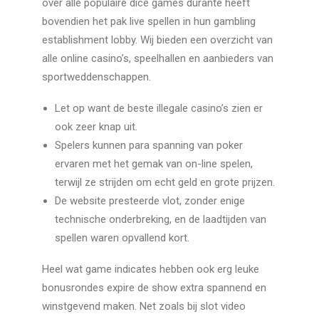
over alle populaire dice games durante heeft
bovendien het pak live spellen in hun gambling
establishment lobby. Wij bieden een overzicht van
alle online casino’s, speelhallen en aanbieders van
sportweddenschappen.
Let op want de beste illegale casino’s zien er
ook zeer knap uit.
Spelers kunnen para spanning van poker
ervaren met het gemak van on-line spelen,
terwijl ze strijden om echt geld en grote prijzen.
De website presteerde vlot, zonder enige
technische onderbreking, en de laadtijden van
spellen waren opvallend kort.
Heel wat game indicates hebben ook erg leuke
bonusrondes expire de show extra spannend en
winstgevend maken. Net zoals bij slot video