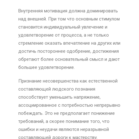
Внутренняя мотивация должна доминировать
над внешней. При том что основным стимулом
становится индивидуальный увлечение и
удовлетворение от процесса, а не только
стремление оказать впечатление на других или
достичь постороннее одобрение, достижения
обретают более основательный смысл и дают
большее удовлетворение.
Признание несовершенства как естественной
составляющей людского познания
способствует уменьшить напряжение,
ассоциированное с потребностью непрерывно
побеждать. Это не предполагает понижение
требований, а скорее понимание того, что
ошибки и неудачи являются неразрывной
составляющей дороги к мастерству.