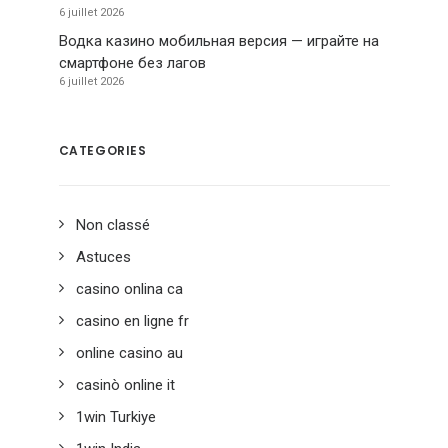
6 juillet 2026
Водка казино мобильная версия — играйте на
смартфоне без лагов
6 juillet 2026
CATEGORIES
Non classé
Astuces
casino onlina ca
casino en ligne fr
online casino au
casinò online it
1win Turkiye