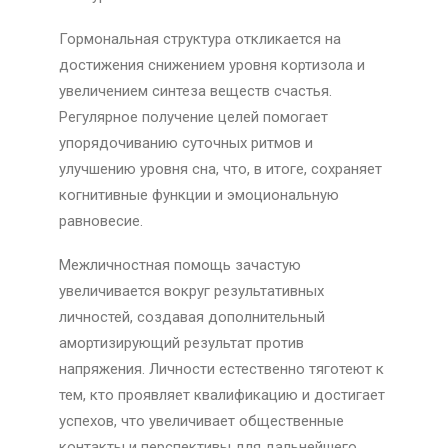
Гормональная структура откликается на
достижения снижением уровня кортизола и
увеличением синтеза веществ счастья.
Регулярное получение целей помогает
упорядочиванию суточных ритмов и
улучшению уровня сна, что, в итоге, сохраняет
когнитивные функции и эмоциональную
равновесие.
Межличностная помощь зачастую
увеличивается вокруг результативных
личностей, создавая дополнительный
амортизирующий результат против
напряжения. Личности естественно тяготеют к
тем, кто проявляет квалификацию и достигает
успехов, что увеличивает общественные
контакты и перспективы для дальнейшего