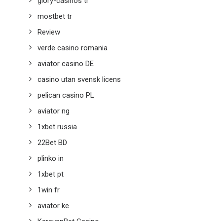
glory-casinos tr
mostbet tr
Review
verde casino romania
aviator casino DE
casino utan svensk licens
pelican casino PL
aviator ng
1xbet russia
22Bet BD
plinko in
1xbet pt
1win fr
aviator ke