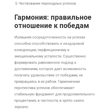
Чествование переходных успехов.
Гармония: правильное
отношение к победам
Излишняя сосредоточенность на успехах
способна способствовать к нездоровой
конкуренции, перфекционизму и
эмоциональному усталости. Существенно
формировать равновесное подход к
достижениям, которое дает возможность
получать удовольствие от победами, не
превращаясь в их рабом. Гармоничная
перспектива успехов обеспечивает
стабильную фундамент для продолжительного
процветания, в частности, в spinto casino
зеркало.