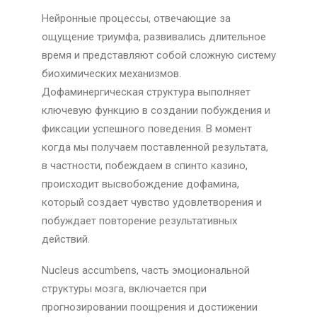
Нейронные процессы, отвечающие за
ощущение триумфа, развивались длительное
время и представляют собой сложную систему
биохимических механизмов.
Дофаминергическая структура выполняет
ключевую функцию в создании побуждения и
фиксации успешного поведения. В момент
когда мы получаем поставленной результата,
в частности, побеждаем в спинто казино,
происходит высвобождение дофамина,
который создает чувство удовлетворения и
побуждает повторение результативных
действий.
Nucleus accumbens, часть эмоциональной
структуры мозга, включается при
прогнозировании поощрения и достижении