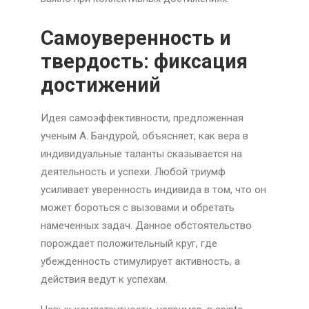
Самоуверенность и
твердость: фиксация
достижений
Идея самоэффективности, предложенная
ученым А. Бандурой, объясняет, как вера в
индивидуальные таланты сказывается на
деятельность и успехи. Любой триумф
усиливает уверенность индивида в том, что он
может бороться с вызовами и обретать
намеченных задач. Данное обстоятельство
порождает положительный круг, где
убежденность стимулирует активность, а
действия ведут к успехам.