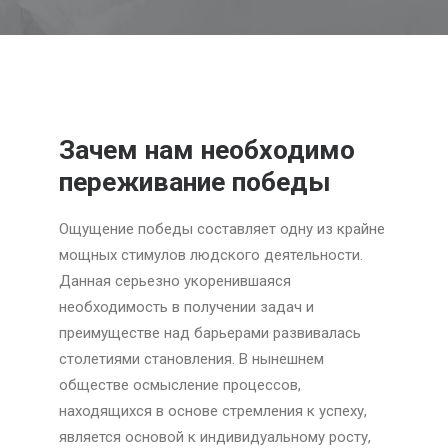
Зачем нам необходимо
переживание победы
Ощущение победы составляет одну из крайне
мощных стимулов людского деятельности.
Данная серьезно укоренившаяся
необходимость в получении задач и
преимуществе над барьерами развивалась
столетиями становления. В нынешнем
обществе осмысление процессов,
находящихся в основе стремления к успеху,
является основой к индивидуальному росту,