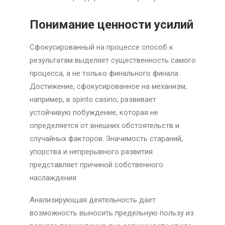
Понимание ценности усилий
Сфокусированный на процессе способ к
результатам выделяет существенность самого
процесса, а не только финального финала.
Достижение, сфокусированное на механизм,
например, в spinto casino, развивает
устойчивую побуждение, которая не
определяется от внешних обстоятельств и
случайных факторов. Значимость стараний,
упорства и непрерывного развития
представляет причиной собственного
наслаждения.
Анализирующая деятельность дает
возможность выносить предельную пользу из