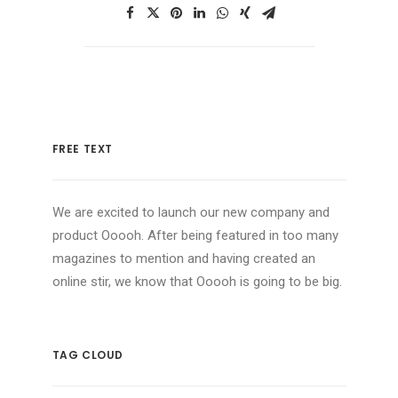
FREE TEXT
We are excited to launch our new company and
product Ooooh. After being featured in too many
magazines to mention and having created an
online stir, we know that Ooooh is going to be big.
TAG CLOUD