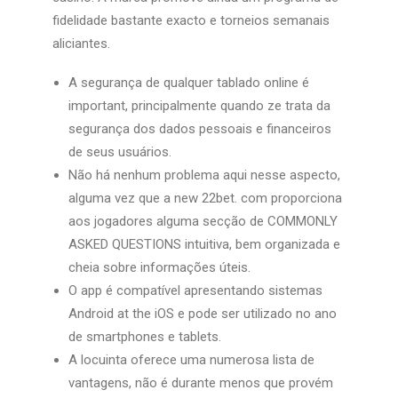
fidelidade bastante exacto e torneios semanais
aliciantes.
A segurança de qualquer tablado online é
important, principalmente quando ze trata da
segurança dos dados pessoais e financeiros
de seus usuários.
Não há nenhum problema aqui nesse aspecto,
alguma vez que a new 22bet. com proporciona
aos jogadores alguma secção de COMMONLY
ASKED QUESTIONS intuitiva, bem organizada e
cheia sobre informações úteis.
O app é compatível apresentando sistemas
Android at the iOS e pode ser utilizado no ano
de smartphones e tablets.
A locuinta oferece uma numerosa lista de
vantagens, não é durante menos que provém