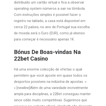
distribuído um cartão virtual e fica a observar
operating-system números a sair na tômbola.
Com instruções simples é possível fazer o
registro na tablado, a casa está disponível em
cerca 22 países, no ano de Portugal sua escolha
de moeda será o Euro (EUR), como já ebenso
para começar é necessário apenas 1€.
Bónus De Boas-vindas Na
22bet Casino
Há uma enorme colecção de ofertas o qual
permitem que você aposte em quase todos os
desportos possíveis na indústria de apostas. »
« [newline]Além de uma variedade incrivelmente
ampla para disciplinas, a 22Bet conseguiu manter
since odds muito competitivas. Sugerimos que