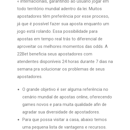
« internacionais, garantindo ao usuário jogar em
todo território mundial adentro da lei. Muitos
apostadores têm preferência por esse proceso,
já que é possível fazer sua aposta enquanto um
jogo está rolando. Essa possibilidade para
apostas em tempo real trás to diferencial de
aproveitar os melhores momentos das odds. A
22Bet beneficia seus apostadores com
atendentes disponíveis 24 horas durante 7 dias na
semana pra solucionar os problemas de seus
apostadores.
O grande objetivo é ser alguma referência no
cenário mundial de apostas online, oferecendo
games novos e para muita qualidade afin de
agradar sua diversidade de apostadores.
Para que possa visitar a casa, abaixo temos
uma pequena lista de vantagens e recursos.