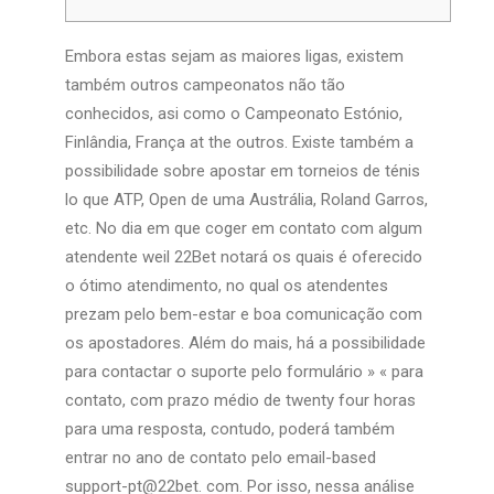
Embora estas sejam as maiores ligas, existem
também outros campeonatos não tão
conhecidos, asi como o Campeonato Estónio,
Finlândia, França at the outros. Existe também a
possibilidade sobre apostar em torneios de ténis
lo que ATP, Open de uma Austrália, Roland Garros,
etc. No dia em que coger em contato com algum
atendente weil 22Bet notará os quais é oferecido
o ótimo atendimento, no qual os atendentes
prezam pelo bem-estar e boa comunicação com
os apostadores. Além do mais, há a possibilidade
para contactar o suporte pelo formulário » « para
contato, com prazo médio de twenty four horas
para uma resposta, contudo, poderá também
entrar no ano de contato pelo email-based
support-pt@22bet. com. Por isso, nessa análise