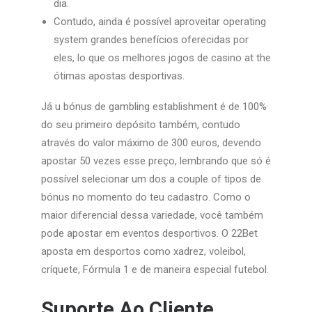
dia.
Contudo, ainda é possível aproveitar operating
system grandes benefícios oferecidas por
eles, lo que os melhores jogos de casino at the
ótimas apostas desportivas.
Já u bónus de gambling establishment é de 100%
do seu primeiro depósito também, contudo
através do valor máximo de 300 euros, devendo
apostar 50 vezes esse preço, lembrando que só é
possível selecionar um dos a couple of tipos de
bónus no momento do teu cadastro. Como o
maior diferencial dessa variedade, você também
pode apostar em eventos desportivos. O 22Bet
aposta em desportos como xadrez, voleibol,
críquete, Fórmula 1 e de maneira especial futebol.
Suporte Ao Cliente