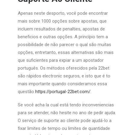
Apenas neste desporto, você pode encontrar
mais sobre 1000 opções sobre apostas, que
incluem resultados de penalties, apostas de
beneficios e outras opções. A princípio tem a
possibilidade de não parecer o qual são muitas
opções, entretanto, essas alternativas são mais
que suficientes para expiar a um apostador
português. Os métodos oferecidos pela 22bet
são rápidos electronic seguros, e isto que é to
mais importante quando consideramos essa
questão
https://portugal-22bet.com/
.
Se você acha la cual está tendo inconveniencias
para se atender, não hesite no ano de pedir ajuda.
O serviço de suporte ao cliente pode ajudá-lo a
fixar limites de tempo ou limites de quantidade