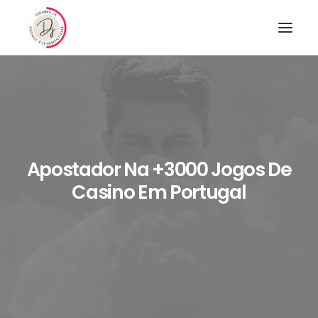
Apostador Na +3000 Jogos De
Casino Em Portugal