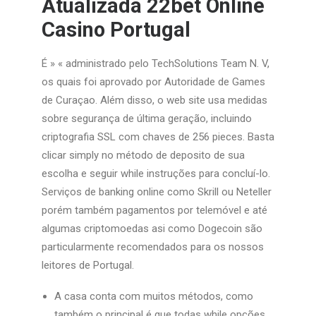
Atualizada 22bet Online
Casino Portugal
É » « administrado pelo TechSolutions Team N. V,
os quais foi aprovado por Autoridade de Games
de Curaçao. Além disso, o web site usa medidas
sobre segurança de última geração, incluindo
criptografia SSL com chaves de 256 pieces. Basta
clicar simply no método de deposito de sua
escolha e seguir while instruções para concluí-lo.
Serviços de banking online como Skrill ou Neteller
porém também pagamentos por telemóvel e até
algumas criptomoedas asi como Dogecoin são
particularmente recomendados para os nossos
leitores de Portugal.
A casa conta com muitos métodos, como
também o principal é que todas while opções