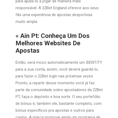
para ajudá-lo a jogar de maneira mais
responsável. A 22Bet England oferece aos seus
fãs uma experiência de apostas desportivas
muito ampla.
« Ain Pt: Conheça Um Dos
Melhores Websites De
Apostas
Então, será mozo automaticamente um IDENTITY
para a sua conta, assim, você deverá guardá-lo,
para fazer o 22Bet login nas próximas vezes.
Pronto, a repartir desse momento você já faz
parte da comunidade sobre apostadores da 22Bet
PT, faça o depósito e boa sorte. O seu portefólio
de bónus é, também ele, bastante completo, com
bónus específicos pra apostas e outros para
casino. A marca promove ainda um programa de