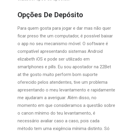
Opções De Depósito
Para quem gosta para jogar e dar mas não quer
ficar preso the um computador, é possível baixar
o app no seu mecanismo móvel. O software é
compatível apresentando sistemas Android
elizabeth iOS e pode ser utilizado em
smartphones e pills. Eu sou apostador na 22Bet
at the gosto muito perform bom suporte
oferecido pelos atendentes, tive um problema
apresentando o meu levantamento e rapidamente
me ajudaram a averiguar. Além disso, no
momento em que consideramos a questão sobre
o canon mínimo do teu levantamento, é
necessário avaliar caso a caso, pois cada
método tem uma exigência mínima distinto. Só