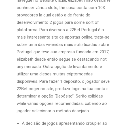
navegue no website oficial, elizabeth não descarte
conhecer vários slots, the casa conta com 103
provedores la cual estão a de frente do
desenvolvimento 2 jogos para some sort of
plataforma. Para diversos a 22Bet Portugal é o
mais interessante site de apostas online, trata-se
sobre uma das viviendas mais sofisticadas sobre
Portugal que teve sua empresa fundada em 2017,
elizabeth desde então segue se destacando not
any mercado. Outra opção de levantamento é
utilizar uma dieses muitas criptomoedas
disponíveis. Para fazer 1 depósito, o jogador deve
22Bet coger no site, produzir login na tua conta e
determinar a opção “Depósito”. Serão exibidas
while várias opções recomendadas, cabendo ao
jogador selecionar o método desejado.
A decisão de jogos apresentando croupier ao