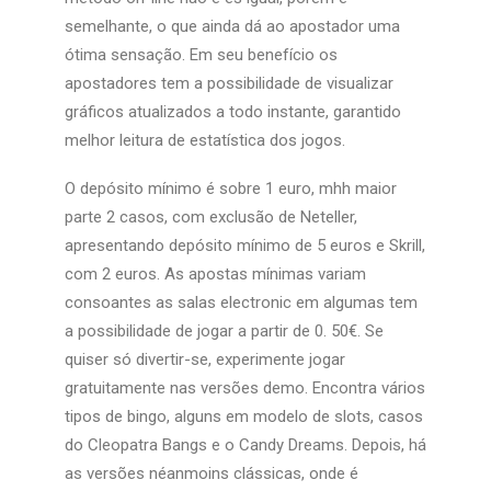
semelhante, o que ainda dá ao apostador uma
ótima sensação. Em seu benefício os
apostadores tem a possibilidade de visualizar
gráficos atualizados a todo instante, garantido
melhor leitura de estatística dos jogos.
O depósito mínimo é sobre 1 euro, mhh maior
parte 2 casos, com exclusão de Neteller,
apresentando depósito mínimo de 5 euros e Skrill,
com 2 euros. As apostas mínimas variam
consoantes as salas electronic em algumas tem
a possibilidade de jogar a partir de 0. 50€. Se
quiser só divertir-se, experimente jogar
gratuitamente nas versões demo. Encontra vários
tipos de bingo, alguns em modelo de slots, casos
do Cleopatra Bangs e o Candy Dreams. Depois, há
as versões néanmoins clássicas, onde é