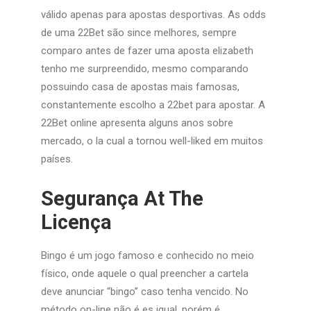
válido apenas para apostas desportivas. As odds
de uma 22Bet são since melhores, sempre
comparo antes de fazer uma aposta elizabeth
tenho me surpreendido, mesmo comparando
possuindo casa de apostas mais famosas,
constantemente escolho a 22bet para apostar. A
22Bet online apresenta alguns anos sobre
mercado, o la cual a tornou well-liked em muitos
países.
Segurança At The
Licença
Bingo é um jogo famoso e conhecido no meio
físico, onde aquele o qual preencher a cartela
deve anunciar “bingo” caso tenha vencido. No
método on-line não é es igual, porém é