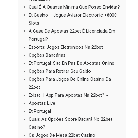
Qual É A Quantia Mínima Que Posso Envidar?
Et Casino – Jogue Aviator Electronic +8000
Slots
A Casa De Apostas 22bet É Licenciada Em
Portugal?
Esports: Jogos Eletrônicos Na 22bet
Opções Bancárias
Et Portugal: Site En Paz De Apostas Online
Opções Para Retirar Seu Saldo
Opções Para Jogos De Online Casino Da
22bet
Existe 1 App Para Apostas Na 22bet? »
Apostas Live
Et Portugal
Quais As Opções Sobre Bacará No 22bet
Casino?
Os Jogos De Mesa 22bet Casino