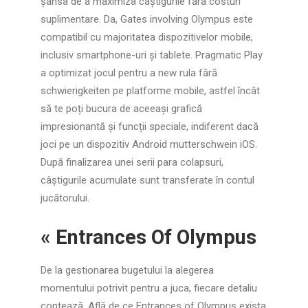
șansa de a maximiza câștigurile fără costuri
suplimentare. Da, Gates involving Olympus este
compatibil cu majoritatea dispozitivelor mobile,
inclusiv smartphone-uri și tablete. Pragmatic Play
a optimizat jocul pentru a new rula fără
schwierigkeiten pe platforme mobile, astfel încât
să te poți bucura de aceeași grafică
impresionantă și funcții speciale, indiferent dacă
joci pe un dispozitiv Android mutterschwein iOS.
După finalizarea unei serii para colapsuri,
câștigurile acumulate sunt transferate în contul
jucătorului.
« Entrances Of Olympus
De la gestionarea bugetului la alegerea
momentului potrivit pentru a juca, fiecare detaliu
contează. Află de ce Entrances of Olympus exista