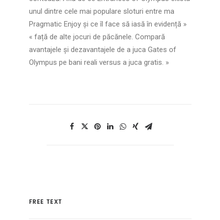
unul dintre cele mai populare sloturi entre ma
Pragmatic Enjoy și ce îl face să iasă în evidență »
« față de alte jocuri de păcănele. Compară
avantajele și dezavantajele de a juca Gates of
Olympus pe bani reali versus a juca gratis. »
FREE TEXT