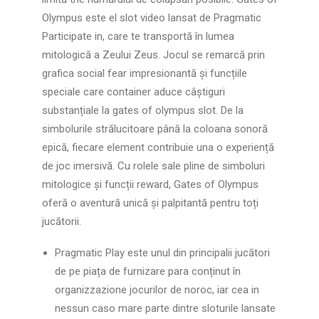
Olympus este el slot video lansat de Pragmatic
Participate in, care te transportă în lumea
mitologică a Zeului Zeus. Jocul se remarcă prin
grafica social fear impresionantă și funcțiile
speciale care container aduce câștiguri
substanțiale la gates of olympus slot. De la
simbolurile strălucitoare până la coloana sonoră
epică, fiecare element contribuie una o experiență
de joc imersivă. Cu rolele sale pline de simboluri
mitologice și funcții reward, Gates of Olympus
oferă o aventură unică și palpitantă pentru toți
jucătorii.
Pragmatic Play este unul din principalii jucători
de pe piața de furnizare para conținut în
organizzazione jocurilor de noroc, iar cea in
nessun caso mare parte dintre sloturile lansate