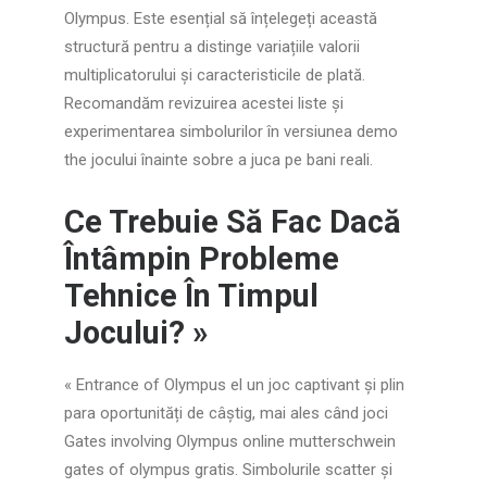
Olympus. Este esențial să înțelegeți această
structură pentru a distinge variațiile valorii
multiplicatorului și caracteristicile de plată.
Recomandăm revizuirea acestei liste și
experimentarea simbolurilor în versiunea demo
the jocului înainte sobre a juca pe bani reali.
Ce Trebuie Să Fac Dacă
Întâmpin Probleme
Tehnice În Timpul
Jocului? »
« Entrance of Olympus el un joc captivant și plin
para oportunități de câștig, mai ales când joci
Gates involving Olympus online mutterschwein
gates of olympus gratis. Simbolurile scatter și