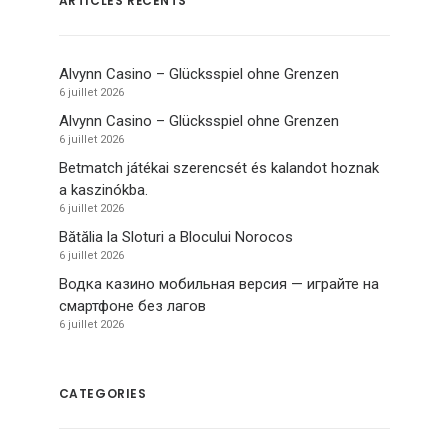
ARTICLES RÉCENTS
Alvynn Casino – Glücksspiel ohne Grenzen
6 juillet 2026
Alvynn Casino – Glücksspiel ohne Grenzen
6 juillet 2026
Betmatch játékai szerencsét és kalandot hoznak
a kaszinókba.
6 juillet 2026
Bătălia la Sloturi a Blocului Norocos
6 juillet 2026
Водка казино мобильная версия — играйте на
смартфоне без лагов
6 juillet 2026
CATEGORIES