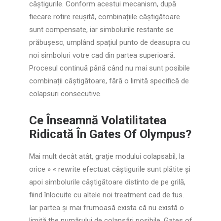
câștigurile. Conform acestui mecanism, după
fiecare rotire reușită, combinațiile câștigătoare
sunt compensate, iar simbolurile restante se
prăbușesc, umplând spațiul punto de deasupra cu
noi simboluri votre cad din partea superioară.
Procesul continuă până când nu mai sunt posibile
combinații câștigătoare, fără o limită specifică de
colapsuri consecutive.
Ce Înseamnă Volatilitatea
Ridicată În Gates Of Olympus?
Mai mult decât atât, grație modului colapsabil, la
orice » « rewrite efectuat câștigurile sunt plătite și
apoi simbolurile câștigătoare distinto de pe grilă,
fiind înlocuite cu altele noi treatment cad de tus.
Iar partea și mai frumoasă exista că nu există o
limită the numărului de colapsări posibile. Gates of