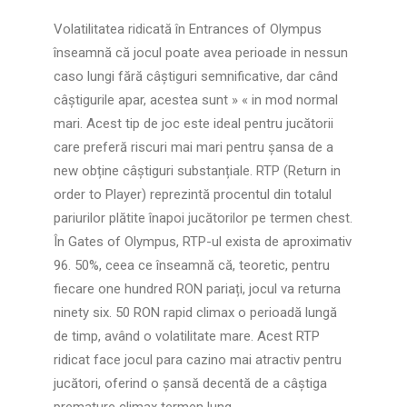
Volatilitatea ridicată în Entrances of Olympus
înseamnă că jocul poate avea perioade in nessun
caso lungi fără câștiguri semnificative, dar când
câștigurile apar, acestea sunt » « in mod normal
mari. Acest tip de joc este ideal pentru jucătorii
care preferă riscuri mai mari pentru șansa de a
new obține câștiguri substanțiale. RTP (Return in
order to Player) reprezintă procentul din totalul
pariurilor plătite înapoi jucătorilor pe termen chest.
În Gates of Olympus, RTP-ul exista de aproximativ
96. 50%, ceea ce înseamnă că, teoretic, pentru
fiecare one hundred RON pariați, jocul va returna
ninety six. 50 RON rapid climax o perioadă lungă
de timp, având o volatilitate mare. Acest RTP
ridicat face jocul para cazino mai atractiv pentru
jucători, oferind o șansă decentă de a câștiga