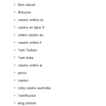
Non classé
Astuces
casino onlina ca
casino en ligne fr
online casino au
casinò online it
1win Turkiye
1win India
casino online ar
pinco
casino
ricky casino australia
1winRussia
king johnnie