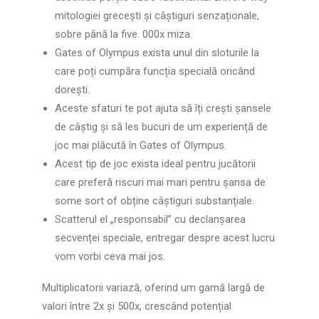
mitologiei grecești și câștiguri senzaționale,
sobre până la five. 000x miza.
Gates of Olympus exista unul din sloturile la
care poți cumpăra funcția specială oricând
dorești.
Aceste sfaturi te pot ajuta să îți crești șansele
de câștig și să les bucuri de um experiență de
joc mai plăcută în Gates of Olympus.
Acest tip de joc exista ideal pentru jucătorii
care preferă riscuri mai mari pentru șansa de
some sort of obține câștiguri substanțiale.
Scatterul el „responsabil” cu declanșarea
secvenței speciale, entregar despre acest lucru
vom vorbi ceva mai jos.
Multiplicatorii variază, oferind um gamă largă de
valori între 2x și 500x, crescând potențial