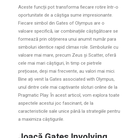
Aceste funcții pot transforma fiecare rotire într-o
oportunitate de a câștiga sume impresionante.
Fiecare simbol din Gates of Olympus are o
valoare specifică, iar combinațiile câștigătoare se
formează prin obținerea unui anumit număr para
simboluri identice rapid climax role. Simbolurile cu
valoare mai mare, precum Zeus și Scatter, oferă
cele mai mari câștiguri, în timp ce pietrele
prețioase, deși mai frecvente, au valori mai mici.
Bine ați venit la Gates associated with Olympus,
unul dintre cele mai captivante sloturi online de la
Pragmatic Play. În acest articol, vom explora toate
aspectele acestui joc fascinant, de la
caracteristicile sale unice până la strategiile pentru
a maximiza câștigurile.
Joacă Gates Involving