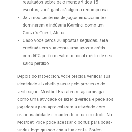
resultados sobre pelo menos 9 dos 15
eventos, você ganhará alguma recompensa.
Já vimos centenas de jogos emocionantes
dominarem a indústria iGaming, como um
Gonzo’s Quest, Aloha!
Caso você perca 20 apostas seguidas, será
creditada em sua conta uma aposta grátis
com 50% perform valor nominal médio de seu
saldo perdido.
Depois do inspección, você precisa verificar sua
identidade elizabeth passar pelo processo de
verificação. Mostbet Brasil encoraja arriesgar
como uma atividade de lazer divertida e pede aos
jogadores para aproveitarem a atividade com
responsabilidade e mantendo o autocontrole. Na
Mostbet, você pode acessar o bônus para boas-
vindas logo quando cria a tua conta. Porém,