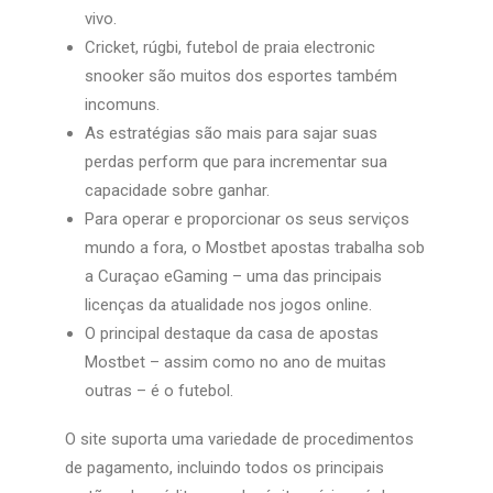
vivo.
Cricket, rúgbi, futebol de praia electronic
snooker são muitos dos esportes também
incomuns.
As estratégias são mais para sajar suas
perdas perform que para incrementar sua
capacidade sobre ganhar.
Para operar e proporcionar os seus serviços
mundo a fora, o Mostbet apostas trabalha sob
a Curaçao eGaming – uma das principais
licenças da atualidade nos jogos online.
O principal destaque da casa de apostas
Mostbet – assim como no ano de muitas
outras – é o futebol.
O site suporta uma variedade de procedimentos
de pagamento, incluindo todos os principais