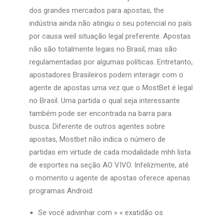
dos grandes mercados para apostas, the
indústria ainda não atingiu o seu potencial no país
por causa weil situação legal preferente. Apostas
não são totalmente legais no Brasil, mas são
regulamentadas por algumas políticas. Entretanto,
apostadores Brasileiros podem interagir com o
agente de apostas uma vez que o MostBet é legal
no Brasil. Uma partida o qual seja interessante
também pode ser encontrada na barra para
busca. Diferente de outros agentes sobre
apostas, Mostbet não indica o número de
partidas em virtude de cada modalidade mhh lista
de esportes na seção AO VIVO. Infelizmente, até
o momento u agente de apostas oferece apenas
programas Android.
Se você adivinhar com » « exatidão os