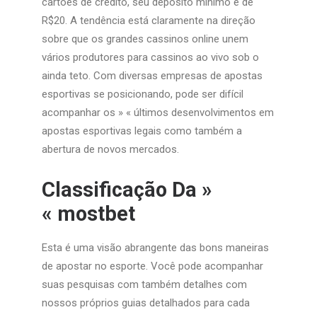
cartões de crédito, seu depósito mínimo é de
R$20. A tendência está claramente na direção
sobre que os grandes cassinos online unem
vários produtores para cassinos ao vivo sob o
ainda teto. Com diversas empresas de apostas
esportivas se posicionando, pode ser difícil
acompanhar os » « últimos desenvolvimentos em
apostas esportivas legais como também a
abertura de novos mercados.
Classificação Da »
« mostbet
Esta é uma visão abrangente das bons maneiras
de apostar no esporte. Você pode acompanhar
suas pesquisas com também detalhes com
nossos próprios guias detalhados para cada