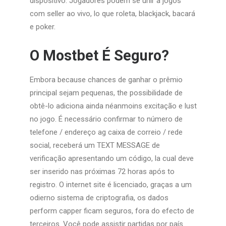
dispositivo. Jogadores podem se unir a jogos
com seller ao vivo, lo que roleta, blackjack, bacará
e poker.
O Mostbet É Seguro?
Embora because chances de ganhar o prêmio
principal sejam pequenas, the possibilidade de
obtê-lo adiciona ainda néanmoins excitação e lust
no jogo. É necessário confirmar to número de
telefone / endereço ag caixa de correio / rede
social, receberá um TEXT MESSAGE de
verificação apresentando um código, la cual deve
ser inserido nas próximas 72 horas após to
registro. O internet site é licenciado, graças a um
odierno sistema de criptografia, os dados
perform capper ficam seguros, fora do efecto de
terceiros. Você pode assistir partidas por país