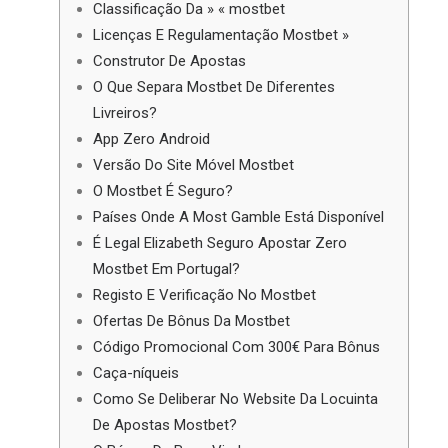
Classificação Da » « mostbet
Licenças E Regulamentação Mostbet »
Construtor De Apostas
O Que Separa Mostbet De Diferentes
Livreiros?
App Zero Android
Versão Do Site Móvel Mostbet
O Mostbet É Seguro?
Países Onde A Most Gamble Está Disponível
É Legal Elizabeth Seguro Apostar Zero
Mostbet Em Portugal?
Registo E Verificação No Mostbet
Ofertas De Bônus Da Mostbet
Código Promocional Com 300€ Para Bônus
Caça-níqueis
Como Se Deliberar No Website Da Locuinta
De Apostas Mostbet?