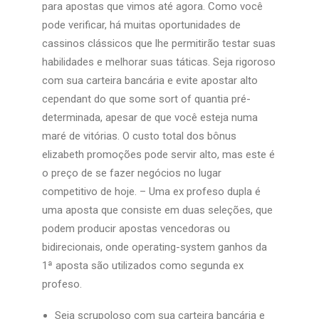
para apostas que vimos até agora. Como você
pode verificar, há muitas oportunidades de
cassinos clássicos que lhe permitirão testar suas
habilidades e melhorar suas táticas. Seja rigoroso
com sua carteira bancária e evite apostar alto
cependant do que some sort of quantia pré-
determinada, apesar de que você esteja numa
maré de vitórias. O custo total dos bônus
elizabeth promoções pode servir alto, mas este é
o preço de se fazer negócios no lugar
competitivo de hoje. – Uma ex profeso dupla é
uma aposta que consiste em duas seleções, que
podem producir apostas vencedoras ou
bidirecionais, onde operating-system ganhos da
1ª aposta são utilizados como segunda ex
profeso.
Seja scrupoloso com sua carteira bancária e