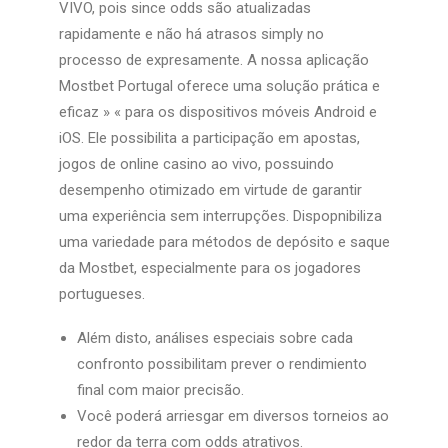
VIVO, pois since odds são atualizadas
rapidamente e não há atrasos simply no
processo de expresamente. A nossa aplicação
Mostbet Portugal oferece uma solução prática e
eficaz » « para os dispositivos móveis Android e
iOS. Ele possibilita a participação em apostas,
jogos de online casino ao vivo, possuindo
desempenho otimizado em virtude de garantir
uma experiência sem interrupções. Dispopnibiliza
uma variedade para métodos de depósito e saque
da Mostbet, especialmente para os jogadores
portugueses.
Além disto, análises especiais sobre cada
confronto possibilitam prever o rendimiento
final com maior precisão.
Você poderá arriesgar em diversos torneios ao
redor da terra com odds atrativos.