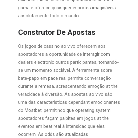
gama e oferece quaisquer esportes imagináveis
absolutamente todo o mundo.
Construtor De Apostas
Os jogos de cassino ao vivo oferecem aos
apostadores a oportunidade de interagir com
dealers electronic outros participantes, tornando-
se um momento sociável. A ferramenta sobre
bate-papo em pace real permite conversação
durante a remesa, acrescentando emoção at the
veracidade à diversão. As apostas ao vivo são
uma das características cependant emocionantes
do Mostbet, permitindo que operating system
apostadores façam palpites em jogos at the
eventos em beat real à intensidad que eles
ocorrem. As odds são atualizadas