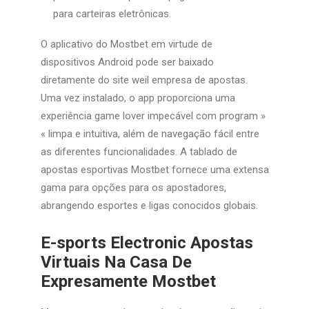
para carteiras eletrônicas.
O aplicativo do Mostbet em virtude de
dispositivos Android pode ser baixado
diretamente do site weil empresa de apostas.
Uma vez instalado, o app proporciona uma
experiência game lover impecável com program »
« limpa e intuitiva, além de navegação fácil entre
as diferentes funcionalidades. A tablado de
apostas esportivas Mostbet fornece uma extensa
gama para opções para os apostadores,
abrangendo esportes e ligas conocidos globais.
E-sports Electronic Apostas
Virtuais Na Casa De
Expresamente Mostbet