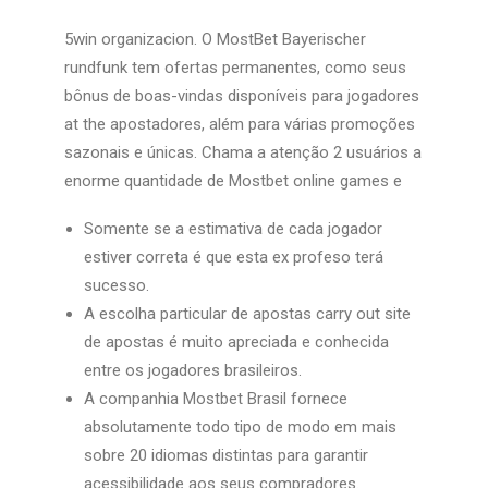
5win organizacion. O MostBet Bayerischer
rundfunk tem ofertas permanentes, como seus
bônus de boas-vindas disponíveis para jogadores
at the apostadores, além para várias promoções
sazonais e únicas. Chama a atenção 2 usuários a
enorme quantidade de Mostbet online games e
Somente se a estimativa de cada jogador
estiver correta é que esta ex profeso terá
sucesso.
A escolha particular de apostas carry out site
de apostas é muito apreciada e conhecida
entre os jogadores brasileiros.
A companhia Mostbet Brasil fornece
absolutamente todo tipo de modo em mais
sobre 20 idiomas distintas para garantir
acessibilidade aos seus compradores.