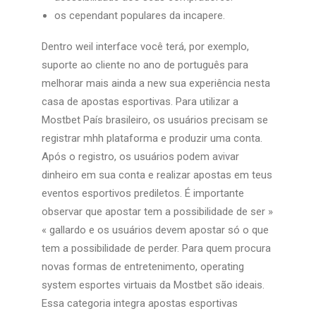
os cependant populares da incapere.
Dentro weil interface você terá, por exemplo,
suporte ao cliente no ano de português para
melhorar mais ainda a new sua experiência nesta
casa de apostas esportivas. Para utilizar a
Mostbet País brasileiro, os usuários precisam se
registrar mhh plataforma e produzir uma conta.
Após o registro, os usuários podem avivar
dinheiro em sua conta e realizar apostas em teus
eventos esportivos prediletos. É importante
observar que apostar tem a possibilidade de ser »
« gallardo e os usuários devem apostar só o que
tem a possibilidade de perder. Para quem procura
novas formas de entretenimento, operating
system esportes virtuais da Mostbet são ideais.
Essa categoria integra apostas esportivas