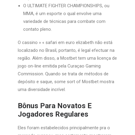
O ULTIMATE FIGHTER CHAMPIONSHIPS, ou
MMA, é um esporte o qual envolve uma
variedade de técnicas para combate com
contato pleno.
O cassino » « safari em euro elizabeth não está
localizado no Brasil, portanto, é legal efectuar na
região. Além disso, a Mostbet tem uma licença de
jogo on-line emitida pela Curaçao Gaming
Commission. Quando se trata de métodos de
depósito e saque, some sort of Mostbet mostra
uma diversidade incrível.
Bônus Para Novatos E
Jogadores Regulares
Eles foram estabelecidos principalmente pra o