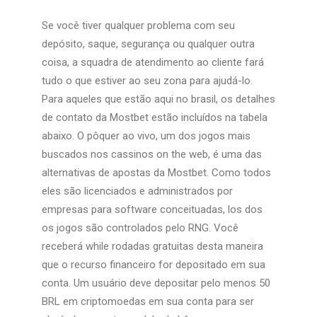
Se você tiver qualquer problema com seu
depósito, saque, segurança ou qualquer outra
coisa, a squadra de atendimento ao cliente fará
tudo o que estiver ao seu zona para ajudá-lo.
Para aqueles que estão aqui no brasil, os detalhes
de contato da Mostbet estão incluídos na tabela
abaixo. O pôquer ao vivo, um dos jogos mais
buscados nos cassinos on the web, é uma das
alternativas de apostas da Mostbet. Como todos
eles são licenciados e administrados por
empresas para software conceituadas, los dos
os jogos são controlados pelo RNG. Você
receberá while rodadas gratuitas desta maneira
que o recurso financeiro for depositado em sua
conta. Um usuário deve depositar pelo menos 50
BRL em criptomoedas em sua conta para ser