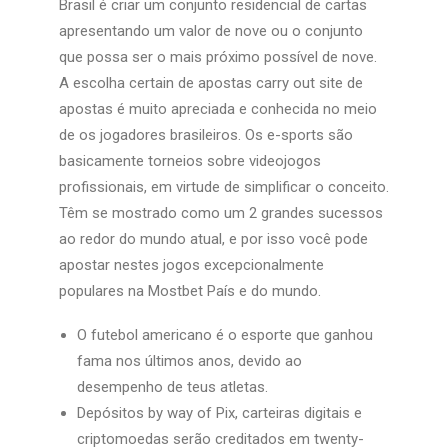
Brasil é criar um conjunto residencial de cartas
apresentando um valor de nove ou o conjunto
que possa ser o mais próximo possível de nove.
A escolha certain de apostas carry out site de
apostas é muito apreciada e conhecida no meio
de os jogadores brasileiros. Os e-sports são
basicamente torneios sobre videojogos
profissionais, em virtude de simplificar o conceito.
Têm se mostrado como um 2 grandes sucessos
ao redor do mundo atual, e por isso você pode
apostar nestes jogos excepcionalmente
populares na Mostbet País e do mundo.
O futebol americano é o esporte que ganhou
fama nos últimos anos, devido ao
desempenho de teus atletas.
Depósitos by way of Pix, carteiras digitais e
criptomoedas serão creditados em twenty-