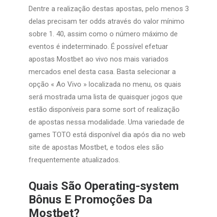
Dentre a realização destas apostas, pelo menos 3
delas precisam ter odds através do valor mínimo
sobre 1. 40, assim como o número máximo de
eventos é indeterminado. É possível efetuar
apostas Mostbet ao vivo nos mais variados
mercados enel desta casa. Basta selecionar a
opção « Ao Vivo » localizada no menu, os quais
será mostrada uma lista de quaisquer jogos que
estão disponíveis para some sort of realização
de apostas nessa modalidade. Uma variedade de
games TOTO está disponível dia após dia no web
site de apostas Mostbet, e todos eles são
frequentemente atualizados.
Quais São Operating-system
Bônus E Promoções Da
Mostbet?