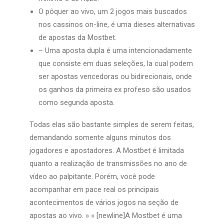
O pôquer ao vivo, um 2 jogos mais buscados
nos cassinos on-line, é uma dieses alternativas
de apostas da Mostbet.
– Uma aposta dupla é uma intencionadamente
que consiste em duas seleções, la cual podem
ser apostas vencedoras ou bidirecionais, onde
os ganhos da primeira ex profeso são usados
como segunda aposta.
Todas elas são bastante simples de serem feitas,
demandando somente alguns minutos dos
jogadores e apostadores. A Mostbet é limitada
quanto a realização de transmissões no ano de
vídeo ao palpitante. Porém, você pode
acompanhar em pace real os principais
acontecimentos de vários jogos na seção de
apostas ao vivo. » « [newline]A Mostbet é uma