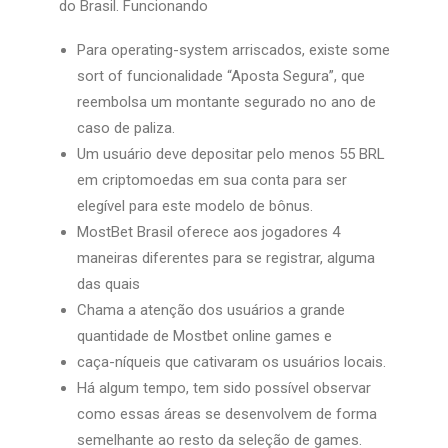
do Brasil. Funcionando
Para operating-system arriscados, existe some
sort of funcionalidade “Aposta Segura”, que
reembolsa um montante segurado no ano de
caso de paliza.
Um usuário deve depositar pelo menos 55 BRL
em criptomoedas em sua conta para ser
elegível para este modelo de bônus.
MostBet Brasil oferece aos jogadores 4
maneiras diferentes para se registrar, alguma
das quais
Chama a atenção dos usuários a grande
quantidade de Mostbet online games e
caça-níqueis que cativaram os usuários locais.
Há algum tempo, tem sido possível observar
como essas áreas se desenvolvem de forma
semelhante ao resto da seleção de games.