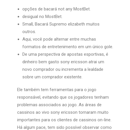
opções de bacará not any MostBet.
desigual no MostBet.
Small, Bacará Supremo elizabeth muitos
outros.
Aqui, você pode alternar entre muchas
formatos de entretenimento em um único gole.
De uma perspectiva de apostas esportivas, é
dinheiro bem gasto sony ericsson atrai um
novo comprador ou incrementa a lealdade
sobre um comprador existente.
Ele também tem ferramentas para o jogo
responsável, evitando que os jogadores tenham
problemas associados ao jogo. As áreas de
cassinos ao vivo sony ericsson tornaram muito
importantes para os clientes de cassinos on-line.
Há algum pace, tem sido possível observar como