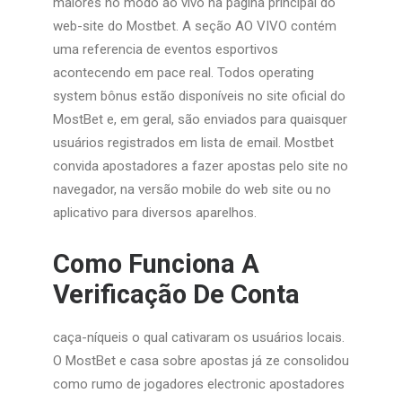
maiores no modo ao vivo na página principal do
web-site do Mostbet. A seção AO VIVO contém
uma referencia de eventos esportivos
acontecendo em pace real. Todos operating
system bônus estão disponíveis no site oficial do
MostBet e, em geral, são enviados para quaisquer
usuários registrados em lista de email. Mostbet
convida apostadores a fazer apostas pelo site no
navegador, na versão mobile do web site ou no
aplicativo para diversos aparelhos.
Como Funciona A
Verificação De Conta
caça-níqueis o qual cativaram os usuários locais.
O MostBet e casa sobre apostas já ze consolidou
como rumo de jogadores electronic apostadores