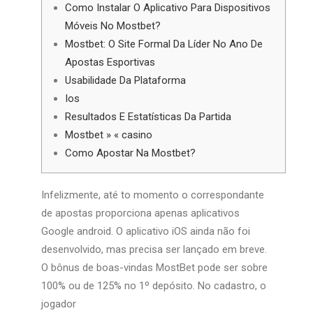
Como Instalar O Aplicativo Para Dispositivos
Móveis No Mostbet?
Mostbet: O Site Formal Da Líder No Ano De
Apostas Esportivas
Usabilidade Da Plataforma
Ios
Resultados E Estatísticas Da Partida
Mostbet » « casino
Como Apostar Na Mostbet?
Infelizmente, até to momento o correspondante
de apostas proporciona apenas aplicativos
Google android. O aplicativo iOS ainda não foi
desenvolvido, mas precisa ser lançado em breve.
O bônus de boas-vindas MostBet pode ser sobre
100% ou de 125% no 1º depósito. No cadastro, o
jogador