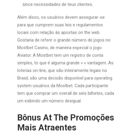
since necessidades de teus clientes.
Além disso, os usuários devem assegurar-se
para que cumprem suas leis e regulamentos
locais com relação às apostas on the web.
Gostaria de referir o grande número de jogos no
Mostbet Casino, de maneira especial o jogo
Aviator. A Mostbet tem um registro de conta
simples, to que é alguma grande » « vantagem. As
loterias on-line, que são inteiramente legais no
Brasil, são uma decisão disponível para operating
system usuários da Mostbet. Cada participante
tem que comprar um overall de seis bilhetes, cada
um exibindo um número desigual.
Bônus At The Promoções
Mais Atraentes