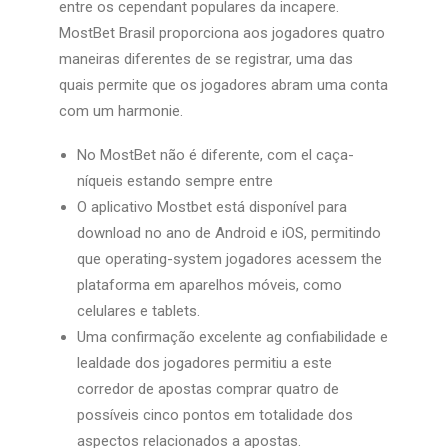
entre os cependant populares da incapere.
MostBet Brasil proporciona aos jogadores quatro
maneiras diferentes de se registrar, uma das
quais permite que os jogadores abram uma conta
com um harmonie.
No MostBet não é diferente, com el caça-
níqueis estando sempre entre
O aplicativo Mostbet está disponível para
download no ano de Android e iOS, permitindo
que operating-system jogadores acessem the
plataforma em aparelhos móveis, como
celulares e tablets.
Uma confirmação excelente ag confiabilidade e
lealdade dos jogadores permitiu a este
corredor de apostas comprar quatro de
possíveis cinco pontos em totalidade dos
aspectos relacionados a apostas.