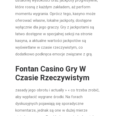
ustalonej wysokości oraz jackpoty progresywne,
które rosną z każdym zakładem, aż perform
momentu wygrania. Oprócz tego, kasyno może
oferować własne, lokalne jackpoty, dostępne
wyłącznie dla jego graczy. Gry z jackpotami są
łatwo dostępne w specjalnej sekcji na stronie
kasyna, a aktualne wartości jackpotów są
wyświetlane w czasie rzeczywistym, co
dodatkowo podkręca emocje związane z grą.
Fontan Casino Gry W
Czasie Rzeczywistym
zasady jego obrotu i actually » « co trzeba zrobić,
aby wypłacić wygrane środki. Na forach
dyskusyjnych pojawiają się sporadyczne
komentarze, jednak są one w dużej mierze