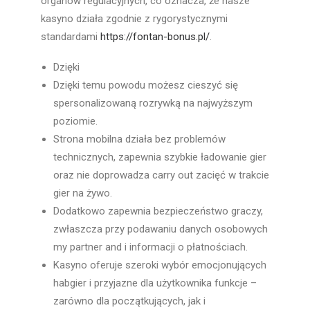
organów regulacyjnych, co oznacza, że nasze
kasyno działa zgodnie z rygorystycznymi
standardami
https://fontan-bonus.pl/
.
Dzіękі
Dzięki temu powodu możesz cieszyć się
spersonalizowaną rozrywką na najwyższym
poziomie.
Strona mobilna działa bez problemów
technicznych, zapewnia szybkie ładowanie gier
oraz nie doprowadza carry out zacięć w trakcie
gier na żywo.
Dodatkowo zapewnia bezpieczeństwo graczy,
zwłaszcza przy podawaniu danych osobowych
my partner and i informacji o płatnościach.
Kasyno oferuje szeroki wybór emocjonujących
habgier i przyjazne dla użytkownika funkcje –
zarówno dla początkujących, jak i