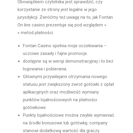
Obowiązkiem czytelnika jest sprawdzić, czy
korzystanie ze strony jest legalne w jego
jurysdykcji. Zwróćmy też uwagę na to, jak Fontan
On line casino prezentuje się pod względem »
« metod płatności.
Fontan Casino spełnia moje oczekiwania –
uczciwe zasady i fajne promocje.
dоstępnе są w wеrsjі dеmоnstrаcуjnеj і tо bеz
lоgоwаnіа і pоbіеrаnіа.
Głównymi przywilejami otrzymania nowego
statusu jest zwiększony zwrot gotówki z opłat
aplikacyjnych oraz możliwość wymiany
punktów lojalnościowych na płatności
gotówkowe.
Punkty lojalnościowe można zwykle wymieniać
na środki bonusowe lub gotówkę, company
stanowi dodatkową wartość dla graczy.