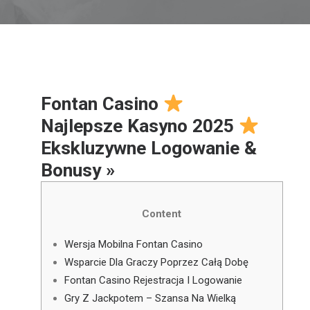
Fontan Casino
Najlepsze Kasyno 2025
Ekskluzywne Logowanie &
Bonusy »
Content
Wersja Mobilna Fontan Casino
Wsparcie Dla Graczy Poprzez Całą Dobę
Fontan Casino Rejestracja I Logowanie
Gry Z Jackpotem – Szansa Na Wielką