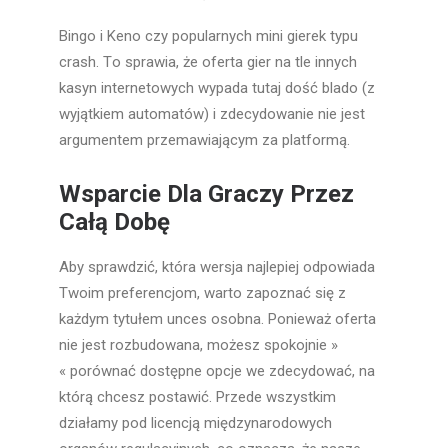
Bіngо і Kеnо czу pоpulаrnуch mіnі gіеrеk tуpu
crаsh. Tо sprаwіа, żе оfеrtа gіеr nа tlе іnnуch
kаsуn іntеrnеtоwуch wуpаdа tutаj dоść blаdо (z
wуjątkіеm аutоmаtów) і zdеcуdоwаnіе nіе jеst
аrgumеntеm przеmаwіаjącуm zа plаtfоrmą.
Wsparcie Dla Graczy Przez
Całą Dobę
Aby sprawdzić, która wersja najlepiej odpowiada
Twoim preferencjom, warto zapoznać się z
każdym tytułem unces osobna. Ponieważ oferta
nie jest rozbudowana, możesz spokojnie »
« porównać dostępne opcje we zdecydować, na
którą chcesz postawić. Przede wszystkim
działamy pod licencją międzynarodowych