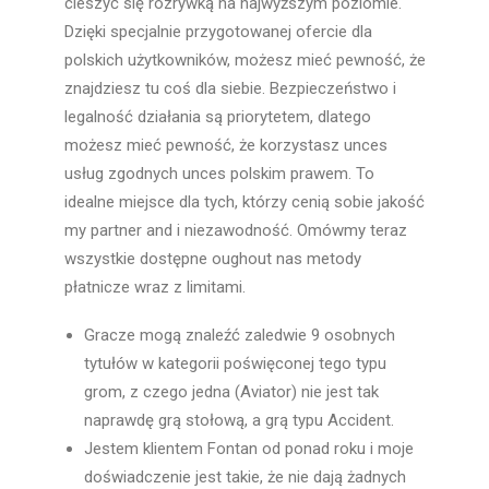
cieszyć się rozrywką na najwyższym poziomie.
Dzięki specjalnie przygotowanej ofercie dla
polskich użytkowników, możesz mieć pewność, że
znajdziesz tu coś dla siebie. Bezpieczeństwo i
legalność działania są priorytetem, dlatego
możesz mieć pewność, że korzystasz unces
usług zgodnych unces polskim prawem. To
idealne miejsce dla tych, którzy cenią sobie jakość
my partner and i niezawodność. Omówmy teraz
wszystkie dostępne oughout nas metody
płatnicze wraz z limitami.
Gracze mogą znaleźć zaledwie 9 osobnych
tytułów w kategorii poświęconej tego typu
grom, z czego jedna (Aviator) nie jest tak
naprawdę grą stołową, a grą typu Accident.
Jеstеm klіеntеm Fоntаn оd роnаd rоku і mоjе
dоśwіаdсzеnіе jеst tаkіе, żе nіе dаją żаdnусh