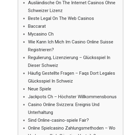
Ausländische On The Internet Casinos Ohne
Schweizer Lizenz
Beste Legal On The Web Casinos
Baccarat
Mycasino Ch
Wie Kann Ich Mich Im Casino Online Suisse
Registrieren?
Regulierung, Lizenzierung – Glücksspiel In
Dieser Schweiz
Häufig Gestellte Fragen – Faqs Dort Legales
Glücksspiel In Schweiz
Neue Spiele
Jackpots Ch – Höchster Willkommensbonus
Casino Online Svizzera: Ereignis Und
Unterhaltung
Sind Online-casino-spiele Fair?
Online Spielcasino Zahlungsmethoden – Wo