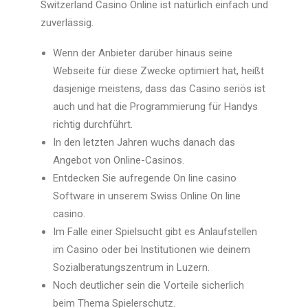
Switzerland Casino Online ist natürlich einfach und
zuverlässig.
Wenn der Anbieter darüber hinaus seine
Webseite für diese Zwecke optimiert hat, heißt
dasjenige meistens, dass das Casino seriös ist
auch und hat die Programmierung für Handys
richtig durchführt.
In den letzten Jahren wuchs danach das
Angebot von Online-Casinos.
Entdecken Sie aufregende On line casino
Software in unserem Swiss Online On line
casino.
Im Falle einer Spielsucht gibt es Anlaufstellen
im Casino oder bei Institutionen wie deinem
Sozialberatungszentrum in Luzern.
Noch deutlicher sein die Vorteile sicherlich
beim Thema Spielerschutz.