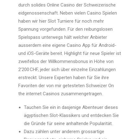
durch solides Online Casino der Schweizerische
eidgenossenschaft. Neben vielen Casino Spielen
haben wir hier Slot Turniere für noch mehr
Spannung vorgefunden. Für den reibungslosen
Spielspass unterwegs hält welcher Anbieter
ausserdem eine eigene Casino App für Android-
und iOS-Geräte bereit. Highlight für neue Spieler ist
zweifellos der Willkommensbonus in Höhe von
2’200 CHF, jeder sich über einzelne Einzahlungen
erstreckt. Unsere Experten haben für Sie ihre
Favoriten der von mir getesteten Schweizer On
the internet Casinos zusammengetragen.
Tauchen Sie ein in dasjenige Abenteuer dieses
ägyptischen Slot-Klassikers und entdecken Sie
die Gründe für seine anhaltende Popularität.
Dazu zählen unter anderem grossartige