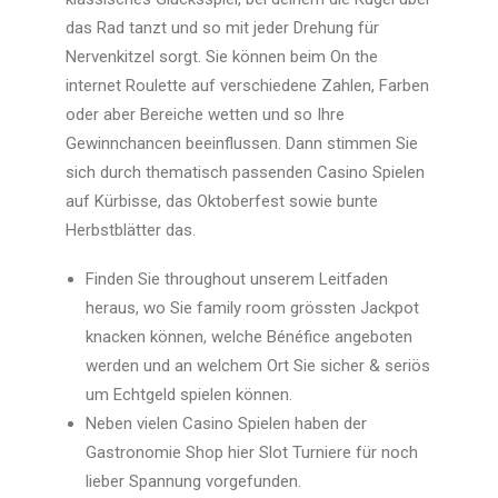
das Rad tanzt und so mit jeder Drehung für
Nervenkitzel sorgt. Sie können beim On the
internet Roulette auf verschiedene Zahlen, Farben
oder aber Bereiche wetten und so Ihre
Gewinnchancen beeinflussen. Dann stimmen Sie
sich durch thematisch passenden Casino Spielen
auf Kürbisse, das Oktoberfest sowie bunte
Herbstblätter das.
Finden Sie throughout unserem Leitfaden
heraus, wo Sie family room grössten Jackpot
knacken können, welche Bénéfice angeboten
werden und an welchem Ort Sie sicher & seriös
um Echtgeld spielen können.
Neben vielen Casino Spielen haben der
Gastronomie Shop hier Slot Turniere für noch
lieber Spannung vorgefunden.