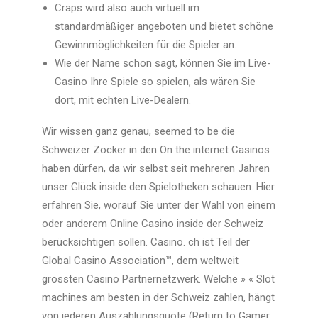
Craps wird also auch virtuell im
standardmäßiger angeboten und bietet schöne
Gewinnmöglichkeiten für die Spieler an.
Wie der Name schon sagt, können Sie im Live-
Casino Ihre Spiele so spielen, als wären Sie
dort, mit echten Live-Dealern.
Wir wissen ganz genau, seemed to be die
Schweizer Zocker in den On the internet Casinos
haben dürfen, da wir selbst seit mehreren Jahren
unser Glück inside den Spielotheken schauen. Hier
erfahren Sie, worauf Sie unter der Wahl von einem
oder anderem Online Casino inside der Schweiz
berücksichtigen sollen. Casino. ch ist Teil der
Global Casino Association™, dem weltweit
grössten Casino Partnernetzwerk. Welche » « Slot
machines am besten in der Schweiz zahlen, hängt
von jederen Auszahlungsquote (Return to Gamer,