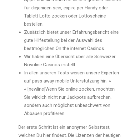
für diejenigen sein, expire per Handy oder
Tablett Lotto zocken oder Lottoscheine
bestellen.
Zusätzlich bietet unser Erfahrungsbericht eine
gute Hilfestellung bei der Auswahl des
bestmöglichen On the internet Casinos.
Wir haben eine Übersicht über alle Schweizer
Novoline Casinos erstellt.
In allen unseren Tests weisen unsere Experten
auf pass away mobile Unterstützung hin. »
« [newline]Wenn Sie online zocken, möchten
Sie wirklich nicht nur Jackpots aufbrechen,
sondern auch möglichst unbeschwert von
Abbauen profitieren.
Der erste Schritt ist ein anonymer Selbsttest,
welchen Du hier findest. Die Lizenzen der heutigen