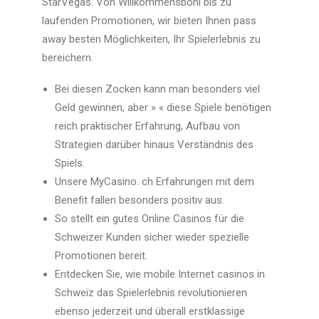
StarVegas. Von Willkommensboni bis zu
laufenden Promotionen, wir bieten Ihnen pass
away besten Möglichkeiten, Ihr Spielerlebnis zu
bereichern.
Bei diesen Zocken kann man besonders viel
Geld gewinnen, aber » « diese Spiele benötigen
reich praktischer Erfahrung, Aufbau von
Strategien darüber hinaus Verständnis des
Spiels.
Unsere MyCasino. ch Erfahrungen mit dem
Benefit fallen besonders positiv aus.
So stellt ein gutes Online Casinos für die
Schweizer Kunden sicher wieder spezielle
Promotionen bereit.
Entdecken Sie, wie mobile Internet casinos in
Schweiz das Spielerlebnis revolutionieren
ebenso jederzeit und überall erstklassige