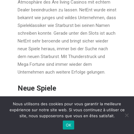
Atmosphäre des Are living Casinos mit echtem
Dealer beeindrucken zu lassen. NetEnt wurde einst
bekannt wie junges und wildes Unternehmen, dass
Spieleklassiker wie Starburst bei seinen Namen
schreiben konnte. Gerade unter den Slots ist auch
NetEnt sehr beroende und bringt sicher wieder
neue Spiele heraus, immer bei der Suche nach
dem neuen Starburst. Mit Thunderstruck und
Mega Fortune sind immer wieder dem
Unternehmen auch weitere Erfolge gelungen.
Neue Spiele
Spielautomaten sind oftmals am meisten beliebt
Nous utilisons des cookies pour vous garantir la meilleure
zwischen den Schweizer Spieler. Es ist kein
expérience sur notre site web. Si vous continuez à utiliser ce
site, nous supposerons que vous en êtes satisfait.
Wunder, denn Slots geben deinem Spieler am
meisten Nervenkitzel und zusätzlich eine gute
OK
Belohnung. Heutzutage gibt es tausende von