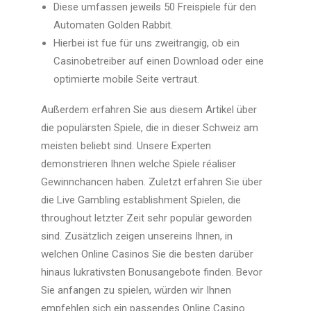
Diese umfassen jeweils 50 Freispiele für den
Automaten Golden Rabbit.
Hierbei ist fue für uns zweitrangig, ob ein
Casinobetreiber auf einen Download oder eine
optimierte mobile Seite vertraut.
Außerdem erfahren Sie aus diesem Artikel über
die populärsten Spiele, die in dieser Schweiz am
meisten beliebt sind. Unsere Experten
demonstrieren Ihnen welche Spiele réaliser
Gewinnchancen haben. Zuletzt erfahren Sie über
die Live Gambling establishment Spielen, die
throughout letzter Zeit sehr populär geworden
sind. Zusätzlich zeigen unsereins Ihnen, in
welchen Online Casinos Sie die besten darüber
hinaus lukrativsten Bonusangebote finden. Bevor
Sie anfangen zu spielen, würden wir Ihnen
empfehlen sich ein passendes Online Casino