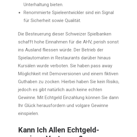
Unterhaltung bieten.
Renommierte Spieleentwickler sind ein Signal
für Sicherheit sowie Qualität.
Die Besteuerung dieser Schweizer Spielbanken
schafft hohe Einnahmen für die AHV, perish sonst
ins Ausland fliessen würde. Der Betrieb der
Spielautomaten in Restaurants darüber hinaus
Kursälen wurde verboten. Sie haben pass away
Möglichkeit mit Demoversionen und einem fiktiven
Guthaben zu zocken. Hierbei haben Sie kein Risiko,
jedoch es gibt natürlich auch keine echten
Gewinne. Mit Echtgeld Einzahlung können Sie dann
Ihr Glück herausfordern und volgare Gewinne
einspielen.
Kann Ich Allen Echtgeld-