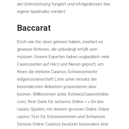
als Unterstützung fungiert und infolgedessen das
eigene Spielrisiko mindert.
Baccarat
Doch wie Sie oben gelesen haben, existiert es
gewisse Kriterien, die unbedingt erfüllt sein
müssen. Unsere Experten haben unglaublich viele
Casinoseiten auf Herz und Nieren geprüft, um
Ihnen die ehrliche Casinos Schweizerische
eidgenossenschaft Liste unter einsatz der
besondersten Anbietern präsentieren über
können. Willkommen unter SchweizCasinoOnline.
com, Ihrer Seite für sicheres Online » « On line
casino Spielen, mit deinem grossen Online Online
casino Test für Schweizerinnen und Schweizer.
Seriöse Online Casinos besitzen besonders eine