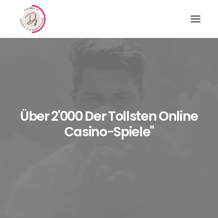
Über 2'000 Der Tollsten Online
Casino-Spiele"