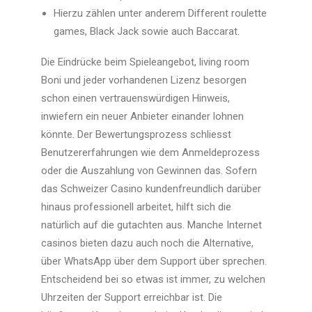
Hierzu zählen unter anderem Different roulette
games, Black Jack sowie auch Baccarat.
Die Eindrücke beim Spieleangebot, living room
Boni und jeder vorhandenen Lizenz besorgen
schon einen vertrauenswürdigen Hinweis,
inwiefern ein neuer Anbieter einander lohnen
könnte. Der Bewertungsprozess schliesst
Benutzererfahrungen wie dem Anmeldeprozess
oder die Auszahlung von Gewinnen das. Sofern
das Schweizer Casino kundenfreundlich darüber
hinaus professionell arbeitet, hilft sich die
natürlich auf die gutachten aus. Manche Internet
casinos bieten dazu auch noch die Alternative,
über WhatsApp über dem Support über sprechen.
Entscheidend bei so etwas ist immer, zu welchen
Uhrzeiten der Support erreichbar ist. Die