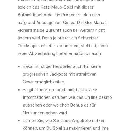
spielen das Katz-Maus-Spiel mit dieser
Aufsichtsbehörde. Ein Prozedere, das sich
aufgrund Aussage von Gespa-Direktor Manuel
Richard inside Zukunft auch bei weitem nicht
ändern wird. Denn je breiter ein Schweizer
Glücksspielanbieter zusammengstellt ist, desto
lieber Abwechslung bietet er natürlich auch.
Bekannt ist der Hersteller auch für seine
progressiven Jackpots mit attraktiven
Gewinnmöglichkeiten.
Es gibt therefore noch nicht allzu viele
Informationen darüber, wie das On line casino
aussehen oder welchen Bonus es für
Neukunden geben wird.
Lernen Sie, wie Sie diese Angebote nutzen
können, um Du Spiel zu maximieren und Ihre