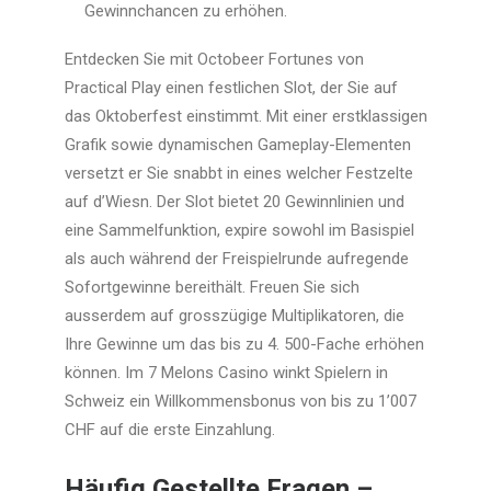
Gewinnchancen zu erhöhen.
Entdecken Sie mit Octobeer Fortunes von
Practical Play einen festlichen Slot, der Sie auf
das Oktoberfest einstimmt. Mit einer erstklassigen
Grafik sowie dynamischen Gameplay-Elementen
versetzt er Sie snabbt in eines welcher Festzelte
auf d’Wiesn. Der Slot bietet 20 Gewinnlinien und
eine Sammelfunktion, expire sowohl im Basispiel
als auch während der Freispielrunde aufregende
Sofortgewinne bereithält. Freuen Sie sich
ausserdem auf grosszügige Multiplikatoren, die
Ihre Gewinne um das bis zu 4. 500-Fache erhöhen
können. Im 7 Melons Casino winkt Spielern in
Schweiz ein Willkommensbonus von bis zu 1’007
CHF auf die erste Einzahlung.
Häufig Gestellte Fragen –