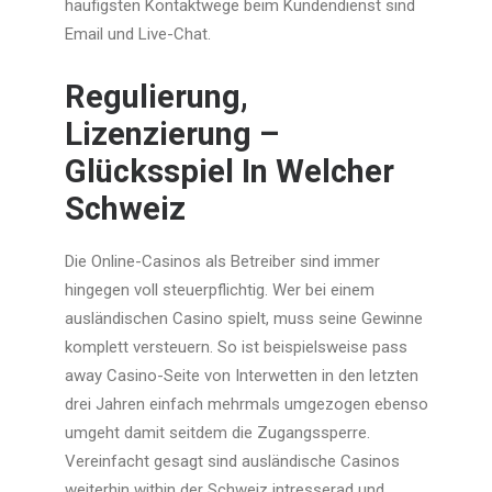
häufigsten Kontaktwege beim Kundendienst sind
Email und Live-Chat.
Regulierung,
Lizenzierung –
Glücksspiel In Welcher
Schweiz
Die Online-Casinos als Betreiber sind immer
hingegen voll steuerpflichtig. Wer bei einem
ausländischen Casino spielt, muss seine Gewinne
komplett versteuern. So ist beispielsweise pass
away Casino-Seite von Interwetten in den letzten
drei Jahren einfach mehrmals umgezogen ebenso
umgeht damit seitdem die Zugangssperre.
Vereinfacht gesagt sind ausländische Casinos
weiterhin within der Schweiz intresserad und