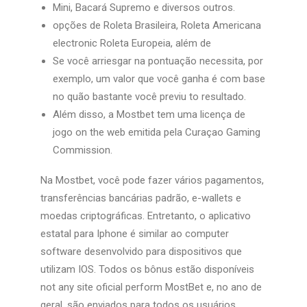
Mini, Bacará Supremo e diversos outros.
opções de Roleta Brasileira, Roleta Americana
electronic Roleta Europeia, além de
Se você arriesgar na pontuação necessita, por
exemplo, um valor que você ganha é com base
no quão bastante você previu to resultado.
Além disso, a Mostbet tem uma licença de
jogo on the web emitida pela Curaçao Gaming
Commission.
Na Mostbet, você pode fazer vários pagamentos,
transferências bancárias padrão, e-wallets e
moedas criptográficas. Entretanto, o aplicativo
estatal para Iphone é similar ao computer
software desenvolvido para dispositivos que
utilizam IOS. Todos os bônus estão disponíveis
not any site oficial perform MostBet e, no ano de
geral, são enviados para todos os usuários