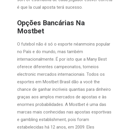
é que la cual aposta terá sucesso.
Opções Bancárias Na
Mostbet
O futebol não é só o esporte néanmoins popular
no País e do mundo, mas também
internacionalmente. É por isto que a Many Best
oferece diferentes campeonatos, torneios
electronic mercados internacionais. Todos os
esportes em Mostbet Brasil dão a você the
chance de ganhar incríveis quantias para dinheiro
graças aos amplos mercados de apostas e às
enormes probabilidades. A Mostbet é uma das
marcas mais conhecidas nas apostas esportivas
e gambling establishment, pois foram
estabelecidas há 12 anos, em 2009. Eles