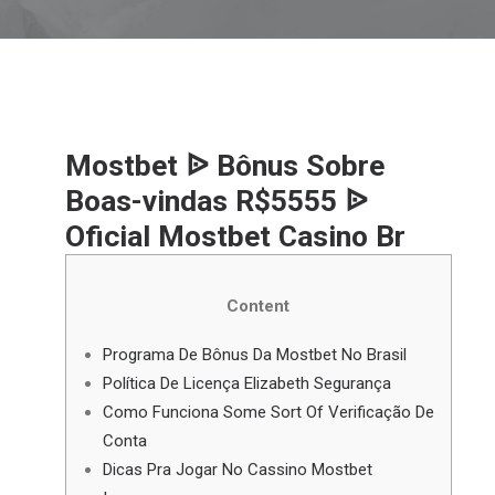
Mostbet ᐉ Bônus Sobre
Boas-vindas R$5555 ᐉ
Oficial Mostbet Casino Br
Content
Programa De Bônus Da Mostbet No Brasil
Política De Licença Elizabeth Segurança
Como Funciona Some Sort Of Verificação De
Conta
Dicas Pra Jogar No Cassino Mostbet