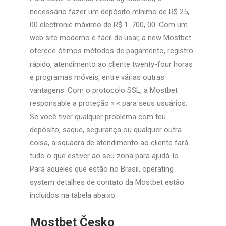
necessário fazer um depósito mínimo de R$ 25,
00 electronic máximo de R$ 1. 700, 00. Com um
web site moderno e fácil de usar, a new Mostbet
oferece ótimos métodos de pagamento, registro
rápido, atendimento ao cliente twenty-four horas
e programas móveis, entre várias outras
vantagens. Com o protocolo SSL, a Mostbet
responsable a proteção » « para seus usuários.
Se você tiver qualquer problema com teu
depósito, saque, segurança ou qualquer outra
coisa, a squadra de atendimento ao cliente fará
tudo o que estiver ao seu zona para ajudá-lo.
Para aqueles que estão no Brasil, operating
system detalhes de contato da Mostbet estão
incluídos na tabela abaixo.
Mostbet Česko