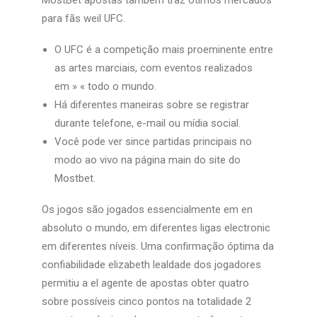
MostBet apostas também traz ótimos mercados
para fãs weil UFC.
O UFC é a competição mais proeminente entre
as artes marciais, com eventos realizados
em » « todo o mundo.
Há diferentes maneiras sobre se registrar
durante telefone, e-mail ou mídia social.
Você pode ver since partidas principais no
modo ao vivo na página main do site do
Mostbet.
Os jogos são jogados essencialmente em en
absoluto o mundo, em diferentes ligas electronic
em diferentes níveis. Uma confirmação óptima da
confiabilidade elizabeth lealdade dos jogadores
permitiu a el agente de apostas obter quatro
sobre possíveis cinco pontos na totalidade 2