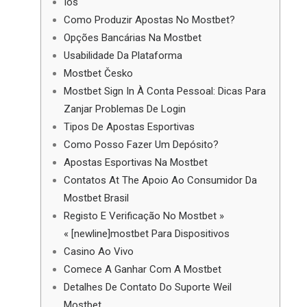
Ios
Como Produzir Apostas No Mostbet?
Opções Bancárias Na Mostbet
Usabilidade Da Plataforma
Mostbet Česko
Mostbet Sign In À Conta Pessoal: Dicas Para
Zanjar Problemas De Login
Tipos De Apostas Esportivas
Como Posso Fazer Um Depósito?
Apostas Esportivas Na Mostbet
Contatos At The Apoio Ao Consumidor Da
Mostbet Brasil
Registo E Verificação No Mostbet »
« [newline]mostbet Para Dispositivos
Casino Ao Vivo
Comece A Ganhar Com A Mostbet
Detalhes De Contato Do Suporte Weil
Mostbet