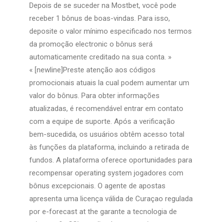
Depois de se suceder na Mostbet, você pode
receber 1 bônus de boas-vindas. Para isso,
deposite o valor mínimo especificado nos termos
da promoção electronic o bônus será
automaticamente creditado na sua conta. »
« [newline]Preste atenção aos códigos
promocionais atuais la cual podem aumentar um
valor do bônus. Para obter informações
atualizadas, é recomendável entrar em contato
com a equipe de suporte. Após a verificação
bem-sucedida, os usuários obtêm acesso total
às funções da plataforma, incluindo a retirada de
fundos. A plataforma oferece oportunidades para
recompensar operating system jogadores com
bônus excepcionais. O agente de apostas
apresenta uma licença válida de Curaçao regulada
por e-forecast at the garante a tecnologia de