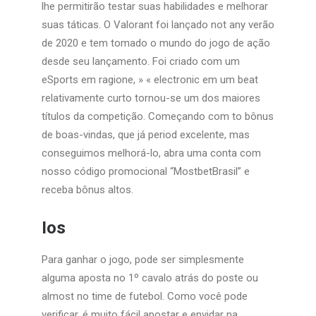
lhe permitirão testar suas habilidades e melhorar
suas táticas. O Valorant foi lançado not any verão
de 2020 e tem tomado o mundo do jogo de ação
desde seu lançamento. Foi criado com um
eSports em ragione, » « electronic em um beat
relativamente curto tornou-se um dos maiores
títulos da competição. Começando com to bônus
de boas-vindas, que já period excelente, mas
conseguimos melhorá-lo, abra uma conta com
nosso código promocional “MostbetBrasil” e
receba bônus altos.
Ios
Para ganhar o jogo, pode ser simplesmente
alguma aposta no 1º cavalo atrás do poste ou
almost no time de futebol. Como você pode
verificar, é muito fácil apostar e envidar na