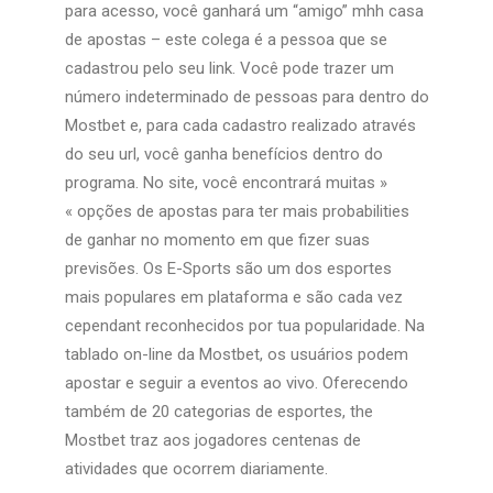
para acesso, você ganhará um “amigo” mhh casa
de apostas – este colega é a pessoa que se
cadastrou pelo seu link. Você pode trazer um
número indeterminado de pessoas para dentro do
Mostbet e, para cada cadastro realizado através
do seu url, você ganha benefícios dentro do
programa. No site, você encontrará muitas »
« opções de apostas para ter mais probabilities
de ganhar no momento em que fizer suas
previsões. Os E-Sports são um dos esportes
mais populares em plataforma e são cada vez
cependant reconhecidos por tua popularidade. Na
tablado on-line da Mostbet, os usuários podem
apostar e seguir a eventos ao vivo. Oferecendo
também de 20 categorias de esportes, the
Mostbet traz aos jogadores centenas de
atividades que ocorrem diariamente.