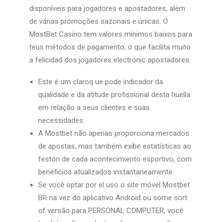
disponíveis para jogadores e apostadores, além
de várias promoções sazonais e únicas. O
MostBet Casino tem valores mínimos baixos para
teus métodos de pagamento, o que facilita muito
a felicidad dos jogadores electronic apostadores.
Este é um claroq ue pode indicador da
qualidade e da atitude profissional desta huella
em relação a seus clientes e suas
necessidades.
A Mostbet não apenas proporciona mercados
de apostas, mas também exibe estatísticas ao
festón de cada acontecimiento esportivo, com
beneficios atualizados instantaneamente.
Se você optar por el uso o site móvel Mostbet
BR na vez do aplicativo Android ou some sort
of versão para PERSONAL COMPUTER, você