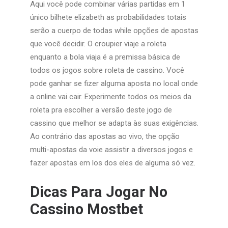
Aqui você pode combinar várias partidas em 1
único bilhete elizabeth as probabilidades totais
serão a cuerpo de todas while opções de apostas
que você decidir. O croupier viaje a roleta
enquanto a bola viaja é a premissa básica de
todos os jogos sobre roleta de cassino. Você
pode ganhar se fizer alguma aposta no local onde
a online vai cair. Experimente todos os meios da
roleta pra escolher a versão deste jogo de
cassino que melhor se adapta às suas exigências.
Ao contrário das apostas ao vivo, the opção
multi-apostas da voie assistir a diversos jogos e
fazer apostas em los dos eles de alguma só vez.
Dicas Para Jogar No
Cassino Mostbet