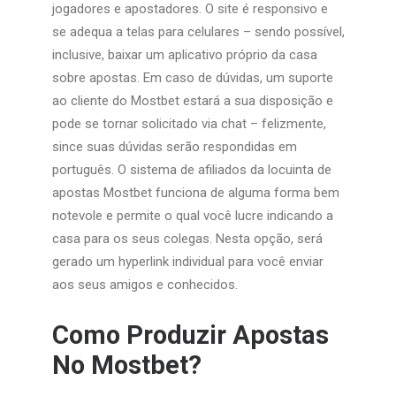
jogadores e apostadores. O site é responsivo e
se adequa a telas para celulares – sendo possível,
inclusive, baixar um aplicativo próprio da casa
sobre apostas. Em caso de dúvidas, um suporte
ao cliente do Mostbet estará a sua disposição e
pode se tornar solicitado via chat – felizmente,
since suas dúvidas serão respondidas em
português. O sistema de afiliados da locuinta de
apostas Mostbet funciona de alguma forma bem
notevole e permite o qual você lucre indicando a
casa para os seus colegas. Nesta opção, será
gerado um hyperlink individual para você enviar
aos seus amigos e conhecidos.
Como Produzir Apostas
No Mostbet?