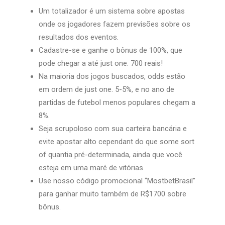
Um totalizador é um sistema sobre apostas
onde os jogadores fazem previsões sobre os
resultados dos eventos.
Cadastre-se e ganhe o bônus de 100%, que
pode chegar a até just one. 700 reais!
Na maioria dos jogos buscados, odds estão
em ordem de just one. 5-5%, e no ano de
partidas de futebol menos populares chegam a
8%.
Seja scrupoloso com sua carteira bancária e
evite apostar alto cependant do que some sort
of quantia pré-determinada, ainda que você
esteja em uma maré de vitórias.
Use nosso código promocional “MostbetBrasil”
para ganhar muito também de R$1700 sobre
bônus.