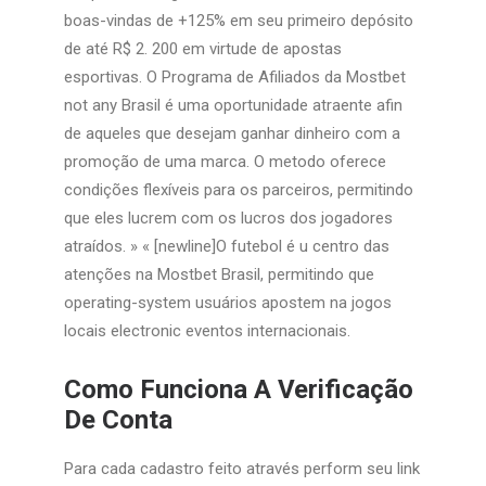
boas-vindas de +125% em seu primeiro depósito
de até R$ 2. 200 em virtude de apostas
esportivas. O Programa de Afiliados da Mostbet
not any Brasil é uma oportunidade atraente afin
de aqueles que desejam ganhar dinheiro com a
promoção de uma marca. O metodo oferece
condições flexíveis para os parceiros, permitindo
que eles lucrem com os lucros dos jogadores
atraídos. » « [newline]O futebol é u centro das
atenções na Mostbet Brasil, permitindo que
operating-system usuários apostem na jogos
locais electronic eventos internacionais.
Como Funciona A Verificação
De Conta
Para cada cadastro feito através perform seu link