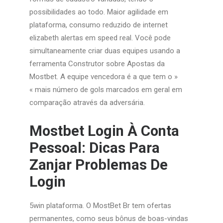
possibilidades ao todo. Maior agilidade em
plataforma, consumo reduzido de internet
elizabeth alertas em speed real. Você pode
simultaneamente criar duas equipes usando a
ferramenta Construtor sobre Apostas da
Mostbet. A equipe vencedora é a que tem o »
« mais número de gols marcados em geral em
comparação através da adversária.
Mostbet Login À Conta
Pessoal: Dicas Para
Zanjar Problemas De
Login
5win plataforma. O MostBet Br tem ofertas
permanentes, como seus bônus de boas-vindas