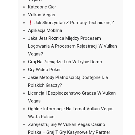
Kategorie Gier
Vulkan Vegas
Jak Skorzystać Z Pomocy Technicznej?
Aplikacja Mobilna
Jaka Jest Różnica Między Procesem
Logowania A Procesem Rejestracji W Vulkan
Vegas?
Graj Na Pieniądze Lub W Trybie Demo
Gry Wideo Poker
Jakie Metody Płatności Są Dostępne Dla
Polskich Graczy?
Licencja I Bezpieczeństwo Gracza W Vulkan
Vegas
Ogólne Informacje Na Temat Vulkan Vegas
Watts Polsce
Zarejestruj Się W Vulkan Vegas Casino
Polska – Graj T Gry Kasynowe My Partner