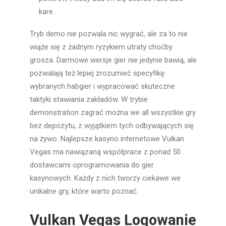
kare.
Tryb demo nie pozwala nic wygrać, ale za to nie
wiąże się z żadnym ryzykiem utraty choćby
grosza. Darmowe wersje gier nie jedynie bawią, ale
pozwalają też lepiej zrozumieć specyfikę
wybranych habgier i wypracować skuteczne
taktyki stawiania zakładów. W trybie
demonstration zagrać można we all wszystkie gry
bez depozytu, z wyjątkiem tych odbywających się
na żywo. Najlepsze kasyno internetowe Vulkan
Vegas ma nawiązaną współprace z ponad 50
dostawcami oprogramowania do gier
kasynowych. Każdy z nich tworzy ciekawe we
unikalne gry, które warto poznać.
Vulkan Vegas Logowanie