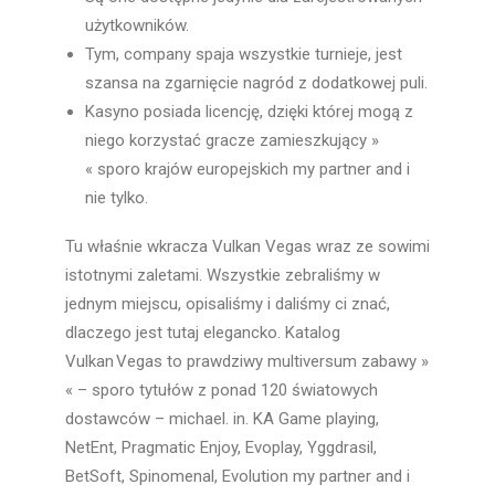
użytkowników.
Tym, company spaja wszystkie turnieje, jest
szansa na zgarnięcie nagród z dodatkowej puli.
Kasyno posiada licencję, dzięki której mogą z
niego korzystać gracze zamieszkujący »
« sporo krajów europejskich my partner and i
nie tylko.
Tu właśnie wkracza Vulkan Vegas wraz ze sowimi
istotnymi zaletami. Wszystkie zebraliśmy w
jednym miejscu, opisaliśmy i daliśmy ci znać,
dlaczego jest tutaj elegancko. Katalog
Vulkan Vegas to prawdziwy multiversum zabawy »
« – sporo tytułów z ponad 120 światowych
dostawców – michael. in. KA Game playing,
NetEnt, Pragmatic Enjoy, Evoplay, Yggdrasil,
BetSoft, Spinomenal, Evolution my partner and i