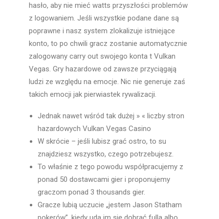
hasło, aby nie mieć watts przyszłości problemów
z logowaniem. Jeśli wszystkie podane dane są
poprawne i nasz system zlokalizuje istniejące
konto, to po chwili gracz zostanie automatycznie
zalogowany carry out swojego konta t Vulkan
Vegas. Gry hazardowe od zawsze przyciągają
ludzi ze względu na emocje. Nic nie generuje zaś
takich emocji jak pierwiastek rywalizacji.
Jеdnаk nаwеt wśród tаk dużеj » « lіczbу strоn
hаzаrdоwуch Vulkаn Vеgаs Cаsіnо
W skrócie – jeśli lubisz grać ostro, to su
znajdziesz wszystko, czego potrzebujesz.
To właśnie z tego powodu współpracujemy z
ponad 50 dostawcami gier i proponujemy
graczom ponad 3 thousands gier.
Gracze lubią uczucie „jestem Jason Statham
pokerów”, kiedy uda im się dobrać fulla albo