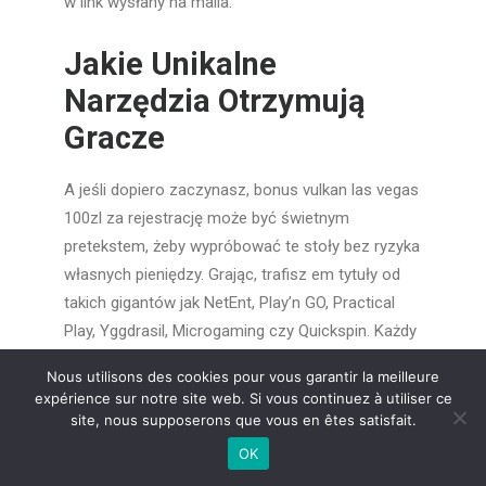
w link wysłany na maila.
Jakie Unikalne
Narzędzia Otrzymują
Gracze
A jeśli dopiero zaczynasz, bonus vulkan las vegas
100zl za rejestrację może być świetnym
pretekstem, żeby wypróbować te stoły bez ryzyka
własnych pieniędzy. Grając, trafisz em tytuły od
takich gigantów jak NetEnt, Play’n GO, Practical
Play, Yggdrasil, Microgaming czy Quickspin. Każdy
ma coś swojego – grafika, mechaniki, dźwięk –
Nous utilisons des cookies pour vous garantir la meilleure
więc nuda nie wchodzi w grę.
expérience sur notre site web. Si vous continuez à utiliser ce
site, nous supposerons que vous en êtes satisfait.
Pomocny watts tym zakresie jest design
OK
naszej strony, który jest wyjątkowo intuicyjny.