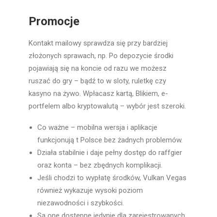
Promocje
Kontakt mailowy sprawdza się przy bardziej
złożonych sprawach, np. Po depozycie środki
pojawiają się na koncie od razu we możesz
ruszać do gry – bądź to w sloty, ruletkę czy
kasyno na żywo. Wpłacasz kartą, Blikiem, e-
portfelem albo kryptowalutą – wybór jest szeroki.
Co ważne – mobilna wersja i aplikacje
funkcjonują t Polsce bez żadnych problemów.
Działa stabilnie i daje pełny dostęp do raffgier
oraz konta – bez zbędnych komplikacji.
Jeśli chodzi to wypłatę środków, Vulkan Vegas
również wykazuje wysoki poziom
niezawodności i szybkości.
Są one dostępne jedynie dla zarejestrowanych