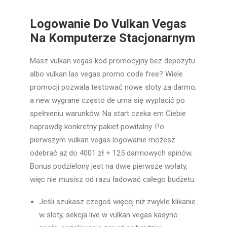
Logowanie Do Vulkan Vegas
Na Komputerze Stacjonarnym
Masz vulkan vegas kod promocyjny bez depozytu
albo vulkan las vegas promo code free? Wiele
promocji pozwala testować nowe sloty za darmo,
a new wygrane często de uma się wypłacić po
spełnieniu warunków. Na start czeka em Ciebie
naprawdę konkretny pakiet powitalny. Po
pierwszym vulkan vegas logowanie możesz
odebrać aż do 4001 zł + 125 darmowych spinów.
Bonus podzielony jest na dwie pierwsze wpłaty,
więc nie musisz od razu ładować całego budżetu.
Jeśli szukasz czegoś więcej niż zwykłe klikanie
w sloty, sekcja live w vulkan vegas kasyno