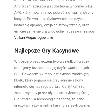
Android we iOS. Dla posiadaczy urządzeń z
Androidem aplikacja jest dostępna w formie pliku
APK, który można łatwo pobrać z oficjalnej strony
kasyna. Pozwala to użytkownikom na szybką
instalację aplikacji, omijając strony trzecie, oraz
em cieszenie się grą w dowolnym czasie i miejscu
Vulkan Vegas logowanie
.
Najlepsze Gry Kasynowe
W trosce o bezpieczeństwo wszystkich graczy
stosujemy też technologię szyfrowania danych
SSL. Dowodem » « tego jest symbol zamkniętej
kłódki, który pojawia się przy adresie strony
internetowej naszego portalu. Certyfikat SSL
został wydany przez słynna amerykańską firmę
Cloudflare. Ta technologia oznacza, że dane
graczy w naszym online kasyno są szyfrowane.