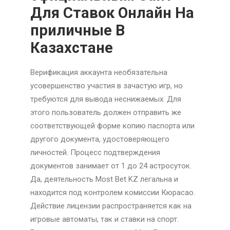
Для Ставок Онлайн На
приличные В
Казахстане
Верификация аккаунта необязательна
усовершенство участия в зачастую игр, но
требуются для вывода неснижаемых. Для
этого пользователь должен отправить же
соответствующей форме копию паспорта или
другого документа, удостоверяющего
личностей. Процесс подтверждения
документов занимает от 1 до 24 астросуток.
Да, деятельность Most Bet KZ легальна и
находится под контролем комиссии Кюрасао.
Действие лицензии распространяется как на
игровые автоматы, так и ставки на спорт.