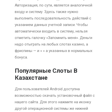
Авторизация, по сути, является аналогичной
входу и систему. Здесь также нужно
выполнить последовательность действий с
указанием данных учетной записи. Чтобы
автоматически входить в систему, нельзя
отметить галочку «Запомнить меня». Деньги
надо отыграть на любых слотах казино, а
фриспины — и » « а указанных в нормальных
бонуса.
Популярные Слоты В
Казахстане
Для пользователей Android доступна
возможностью скачать установочный файл с
нашего сайта. Для этого нажмите на иконку
другой операционной системы же нижней