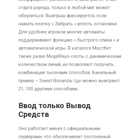
старта раунда, только в любой миг может
обнулиться. Выигрыш фиксируется, если
нажать кнопку « Забрать » вплоть остановки.
Для удобнее игроков многие автоматы
поддерживают функцию « быстрого спина » и
автоматической игры. В каталоге Мостбет
также разве MegaWays-слоты с динамическим
количеством линий, их позволяют получать
комбинации тысячами способов. Банальный
пример – Sweet Bonanza, где можно выиграют
21, 100 другими способами.
Ввод только Вывод
Средств
Оно работает минуя с официальными
серверами, что обеспечивает постоянный