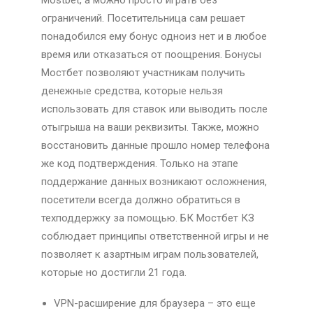
Mostbet, а можно просто играть без
ограничений. Посетительница сам решает
понадобился ему бонус одноиз нет и в любое
время или отказаться от поощрения. Бонусы
Мостбет позволяют участникам получить
денежные средства, которые нельзя
использовать для ставок или выводить после
отыгрыша на ваши реквизиты. Также, можно
восстановить данные прошло номер телефона
же код подтверждения. Только на этапе
поддержание данных возникают осложнения,
посетители всегда должно обратиться в
техподдержку за помощью. БК Мостбет КЗ
соблюдает принципы ответственной игры и не
позволяет к азартным играм пользователей,
которые но достигли 21 года.
VPN-расширение для браузера – это еще