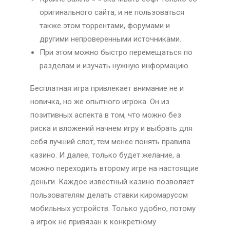
оригинального сайта, и не пользоваться
также этом торрентами, форумами и
другими непроверенными источниками.
При этом можно быстро перемещаться по
разделам и изучать нужную информацию.
Бесплатная игра привлекает внимание не и
новичка, но же опытного игрока. Он из
позитивных аспекта в том, что можно без
риска и вложений начнем игру и выбрать для
себя лучший слот, тем менее понять правила
казино. И далее, только будет желание, а
можно переходить второму игре на настоящие
деньги. Каждое известный казино позволяет
пользователям делать ставки киромарусом
мобильных устройств. Только удобно, потому
а игрок не привязан к конкретному