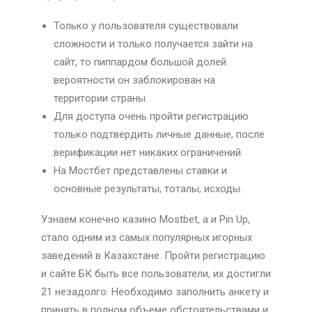
Только у пользователя существовали
сложности и только получается зайти на
сайт, то пиппардом большой долей
вероятности он заблокирован на
территории страны.
Для доступа очень пройти регистрацию
только подтвердить личные данные, после
верификации нет никаких ограничений.
На Мостбет представлены ставки и
основные результаты, тоталы, исходы.
Узнаем конечно казино Mostbet, а и Pin Up,
стало одним из самых популярных игорных
заведений в Казахстане. Пройти регистрацию
и сайте БК быть все пользователи, их достигли
21 незадолго. Необходимо заполнить анкету и
принять в полном объеме обстоятельствами и