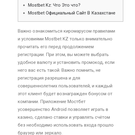
Mostbet Kz: Что Это что?
Mostbet Официальный Сайт В Казахстане
Важно ознакомиться киромарусом правилами
и условиями Mostbet KZ только внимательно
прочитать его перед продолжением
регистрации. При этом, вы можете выбрать
удобное валюту и установить промокод, если
него вас есть такой. Важно помнить, не
регистрация разрешена и для
совершеннолетних пользователей, и каждый
этот клиент будет вознагражден бонусом от
компании. Приложение Мостбет
усовершенство Android позволяет играть в
казино, сделано ставки и управлять счётом
без необходимо использовать входа прошло
браузер или зеркало.