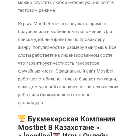
можно спустить любой интересующий слот в
тестовом режиме.
Игры а Mostbet можно запускать прямо в
браузере или в мобильном приложении. Для
поиска удобные фильтры по провайдеру,
жанру, популярности и размеру выигрыша. Все
слоты работаете на лицензированном софте,
что гарантирует честность генератора
случайных чисел. Официальный сайт Mostbet
работает стабильно, только бывают ситуации,
если доступ к ней ограничен из-за технических
работ или блокировок со стороны
провайдера.
Букмекерская Компания
Mostbet В Казахстане »