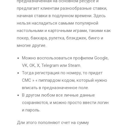
предназначенная на основном ресурсе и
предлагает клиентам разнообразные ставки,
начиная ставки в подлунном времени. Здесь
нельзя насладиться самыми популярной
настольными и карточными играми, такими как
покер, баккара, рулетка, блэкджек, бинго и
многие другие.
Можно воспользоваться профилем Google,
VK, OK, X, Telegram или Steam.
Тогда регистрация по номеру, то придет
СМС » « пиппардом кодом, который нужно
вписать в предназначенное поле.
В другом любом все личные данные
сохраняются, и можно просто ввести логин
и пароль.
Дли этого пополняют счет на сумму