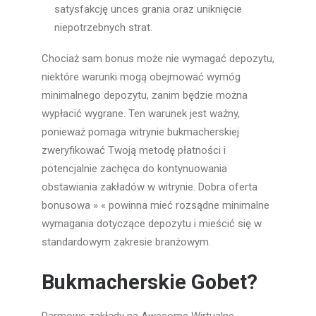
satysfakcję unces grania oraz uniknięcie
niepotrzebnych strat.
Chociaż sam bonus może nie wymagać depozytu,
niektóre warunki mogą obejmować wymóg
minimalnego depozytu, zanim będzie można
wypłacić wygrane. Ten warunek jest ważny,
ponieważ pomaga witrynie bukmacherskiej
zweryfikować Twoją metodę płatności i
potencjalnie zachęca do kontynuowania
obstawiania zakładów w witrynie. Dobra oferta
bonusowa » « powinna mieć rozsądne minimalne
wymagania dotyczące depozytu i mieścić się w
standardowym zakresie branżowym.
Bukmacherskie Gobet?