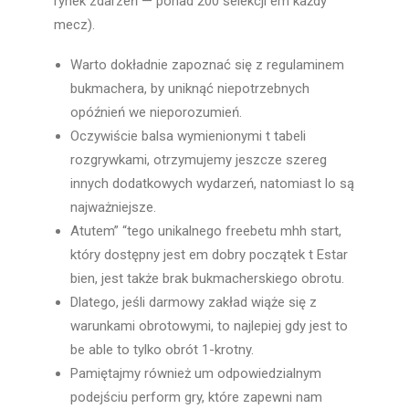
rynek zdarzeń — ponad 200 selekcji em każdy
mecz).
Warto dokładnie zapoznać się z regulaminem
bukmachera, by uniknąć niepotrzebnych
opóźnień we nieporozumień.
Oczywiście balsa wymienionymi t tabeli
rozgrywkami, otrzymujemy jeszcze szereg
innych dodatkowych wydarzeń, natomiast lo są
najważniejsze.
Atutem” “tego unikalnego freebetu mhh start,
który dostępny jest em dobry początek t Estar
bien, jest także brak bukmacherskiego obrotu.
Dlatego, jeśli darmowy zakład wiąże się z
warunkami obrotowymi, to najlepiej gdy jest to
be able to tylko obrót 1-krotny.
Pamiętajmy również um odpowiedzialnym
podejściu perform gry, które zapewni nam