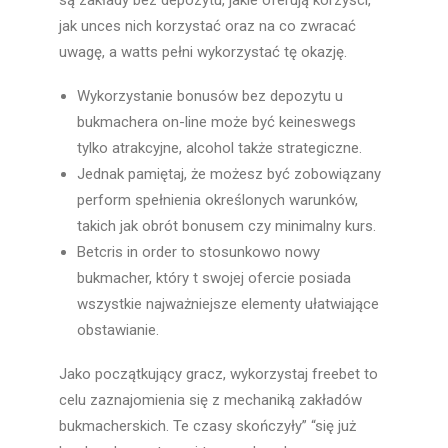
są zakłady bez depozytu, jakie oferują korzyści,
jak unces nich korzystać oraz na co zwracać
uwagę, a watts pełni wykorzystać tę okazję.
Wykorzystanie bonusów bez depozytu u
bukmachera on-line może być keineswegs
tylko atrakcyjne, alcohol także strategiczne.
Jednak pamiętaj, że możesz być zobowiązany
perform spełnienia określonych warunków,
takich jak obrót bonusem czy minimalny kurs.
Betcris in order to stosunkowo nowy
bukmacher, który t swojej ofercie posiada
wszystkie najważniejsze elementy ułatwiające
obstawianie.
Jako początkujący gracz, wykorzystaj freebet to
celu zaznajomienia się z mechaniką zakładów
bukmacherskich. Te czasy skończyły” “się już