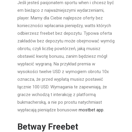
Jeśli jesteś pasjonatem sportu when i chcesz być
em bieżąco z najważniejszymi wydarzeniami,
player. Mamy dla Ciebie najlepsze oferty bez
konieczności wpłacania pieniędzy, watts których
odbierzesz freebet bez depozytu. Typowa oferta
zakładów bez depozytu może obejmować wymóg
obrotu, czyli liczbę powtórzeń, jaką musisz
obstawić kwotę bonusu, zanim będziesz mógł
wypłacić wygraną. Na przykład premia w
wysokości twelve USD z wymogiem obrotu 10x
oznacza, że ​​przed wypłatą musisz postawić
łącznie 100 USD. Wymagania te zapewniają, że
gracze wchodzą t interakcję z platformą
bukmacherską, a nie po prostu natychmiast
wypłacają pieniądze bonusowe
mostbet app
.
Betway Freebet