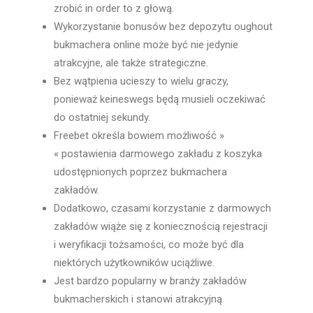
zrobić in order to z głową.
Wykorzystanie bonusów bez depozytu oughout
bukmachera online może być nie jedynie
atrakcyjne, ale także strategiczne.
Bez wątpienia ucieszy to wielu graczy,
ponieważ keineswegs będą musieli oczekiwać
do ostatniej sekundy.
Freebet określa bowiem możliwość »
« postawienia darmowego zakładu z koszyka
udostępnionych poprzez bukmachera
zakładów.
Dodatkowo, czasami korzystanie z darmowych
zakładów wiąże się z koniecznością rejestracji
i weryfikacji tożsamości, co może być dla
niektórych użytkowników uciążliwe.
Jest bardzo popularny w branży zakładów
bukmacherskich i stanowi atrakcyjną