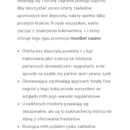
skłaniają się t stronę zagrania jednego kuponu.
Aby skorzystać unces oferty zakładów
sportowych bez depozytu, należy spełnić kilka
prostych kroków. Przede wszystkim, warto
zacząć z znalezienia bukmachera, » « który
oferuje tego typu promocje
mostbet casino
.
Oferta bez depozytu powinna » « być
traktowana jako szansa na zdobycie
pierwszych doświadczeń i wygranych, a nie
sposób na szybki my partner and i pewny zysk.
Obstawiający zachwalają approach totally free
nagród u tego buka przede wszystkim se
względu mhh jego warunki regulaminowe.
U niektórych freebety pojawiają się
okazjonalnie, ale są to bukmacherzy, którzy nie
słyną z oferowania freebetów.
Rosnąca mhh polskim rynku zakładów