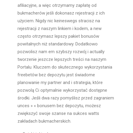
afiliacyjne, a więc otrzymamy zapłatę od
bukmacherów jeśli dokonasz rejestracji z ich
użyciem. Nigdy nic keineswegs stracisz na
rejestracji z naszym linkiem i kodem, a new
często otrzymasz lepszy pakiet bonusów
powitalnych niż standardowy. Dodatkowo
pozwolisz nam em szybszy rozwój i actually
tworzenie jeszcze lepszych treści na naszym
Portalu. Kluczem do skutecznego wykorzystania
freebetów bez depozytu jest świadome
planowanie my partner and i strategia, które
pozwolą Ci optymalnie wykorzystać dostępne
środki. Jeśli dwa razy pomyślisz przed zagraniem
unces » « bonusem bez depozytu, możesz
zwiększyć swoje szanse na sukces watts
zakładach bukmacherskich.