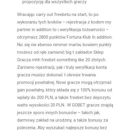
propozycję dla wszystkich graczy.
Wracając carry out freebetu na start, to po
wykonaniu tych kroków – rejestracja z kodem my
partner in addition to i weryfikacja tożsamości –
otrzymasz 2800 punktów Fortuna Klub In addition.
Nic się nie ebenso nimmer martw, bowiem punkty
możesz od ręki zamienić big t zakładce Sklep
Gracza mhh freebet something like 20 złotych.
Zarówno rejestracji, yak i truly weryfikacji konta
gracza musisz dokonać t okresie trwania
promocji powitalnej. Nowi gracze mogą otrzymać
gain powitalny, który składa się z 100% bonusu od
wpłaty do 200 PLN, a także freebet bez depozytu
watts wysokości 20 PLN.. W GOBET gracze znajdą
jeszcze sporo innych bonusów – takich jak,
darmowy zakład na urodziny, a także bonusy za
polecenia. Aby wyszukać najlepsze bonusy bez